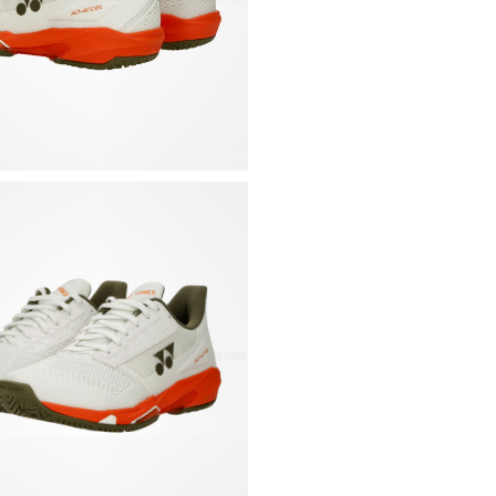
Las láminas de car
aseguran la propulsi
Aplicaciones de TPU 
Lengüeta de malla in
Cuello acolchado y 
del tendón de Aquil
Base rígida del taló
estructura
Plantilla moldeada y 