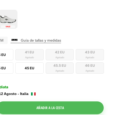
SALE
CM
Guía de tallas y medidas
41 EU
42 EU
43 EU
5 EU
Agotado
Agotado
Agotado
45.5 EU
46 EU
5 EU
45 EU
Agotado
Agotado
diata
12 Agosto - Italia
le Dropdown
AÑADIR A LA CESTA