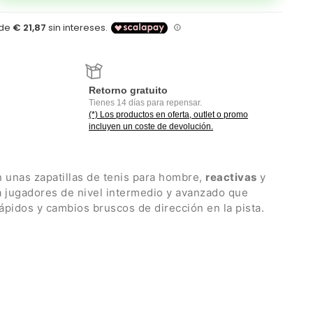
Retorno gratuito
Tienes 14 días para repensar.
(*) Los productos en oferta, outlet o promo
incluyen un coste de devolución.
 unas zapatillas de tenis para hombre,
reactivas
y
ra jugadores de nivel intermedio y avanzado que
ápidos y cambios bruscos de dirección en la pista.
las superficies
.
ero flexible y al mismo tiempo resistente, que
 y durabilidad prolongada
ada en POWER CUSHION+ y Hyper msLITE, una
 garantiza la ligereza adecuada