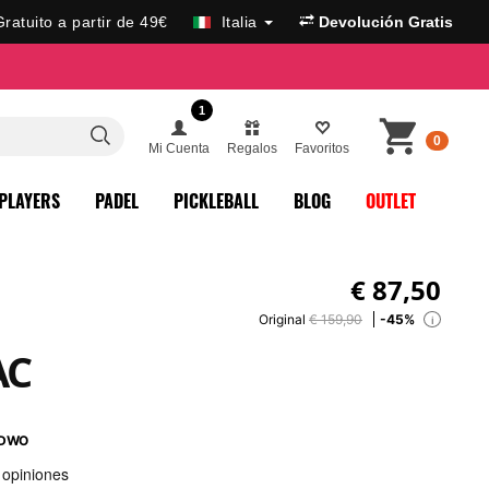
Gratuito a partir de 49€
Italia
Devolución Gratis
1
0
Mi Cuenta
Regalos
Favoritos
PLAYERS
PADEL
PICKLEBALL
BLOG
OUTLET
€
87,50
Original
€ 159,90
-45%
i
AC
DWO