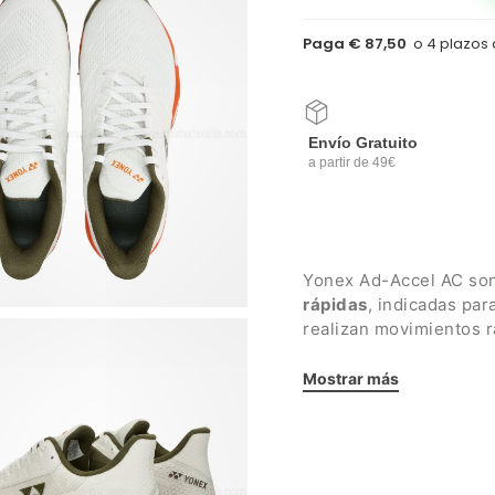
Paga € 87,50
Envío Gratuito
a partir de 49€
Yonex Ad-Accel AC son
rápidas
, indicadas pa
realizan movimientos r
Suela apta para
todas 
Detalles:
Mostrar más
Parte superior de cu
garantiza comodidad
Mediasuela combin
resina sintética que