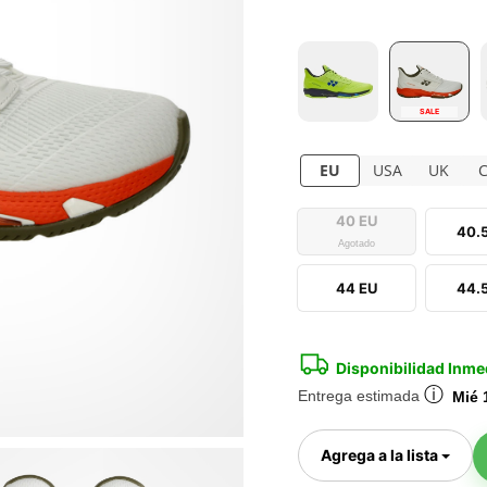
SALE
EU
USA
UK
40 EU
40.
Agotado
44 EU
44.
Disponibilidad Inme
ⓘ
Entrega estimada
Mié 
Togg
Agrega a la lista