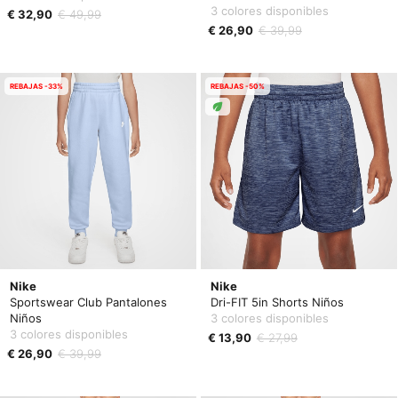
3 colores disponibles
€ 32,90
€ 49,99
€ 26,90
€ 39,99
REBAJAS -33%
REBAJAS -50%
Nike
Nike
Sportswear Club Pantalones
Dri-FIT 5in Shorts Niños
Niños
3 colores disponibles
3 colores disponibles
€ 13,90
€ 27,99
€ 26,90
€ 39,99