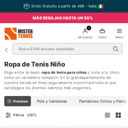
Envío Gratuito a partir de 49€ - Italia
MÁS REBAJAS HASTA UN 50%
1
nis
Mi Cuenta
Cesta
Menu
Ropa de Tenis Niño
Elige entre la mejor
ropa de tenis para niños
y viste a tu chico
como un verdadero campeón. En el grandepartamento de
nuestra tienda en línea seguramente encontrará todo lo que
satisfaga a los jóvenes talentos más exigentes.
Polo y Camisetas
Pantalones Cortos y Panta
Premium
Filtros
(367)