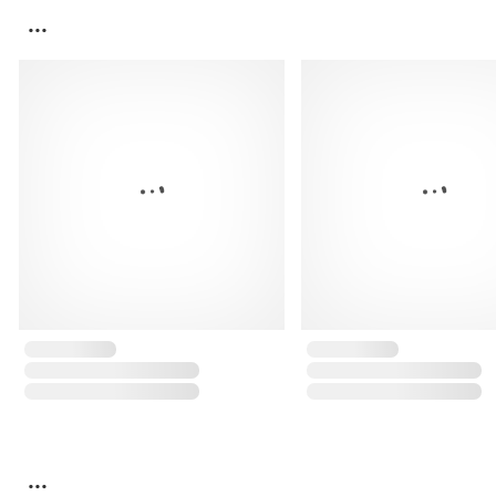
...
...