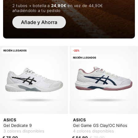
2 tubos + botella a
24,90€
en vez de 44,90€
añadiéndolo a tu pedido
Añade y Ahorra
RECIÉN LLEGADOS
-22%
RECIÉN LLEGADOS
ASICS
ASICS
Gel Dedicate 9
Gel Game GS Clay/OC Niños
3 colores disponibles
4 colores disponibles
€ 75,00
€ 54,90
€ 70,00