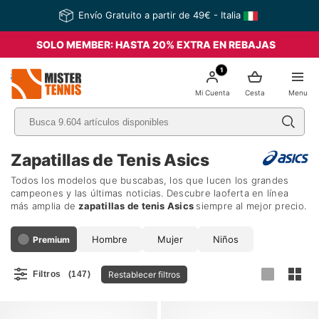
Envío Gratuito a partir de 49€ - Italia
SOLO MEMBER: HASTA 20% EXTRA EN REBAJAS
1
nis
Mi Cuenta
Cesta
Menu
Zapatillas de Tenis Asics
Todos los modelos que buscabas, los que lucen los grandes
campeones y las últimas noticias. Descubre laoferta en línea
más amplia de
zapatillas de tenis
Asics
siempre al mejor precio.
Hombre
Mujer
Niños
Premium
Restablecer filtros
Filtros
(147)