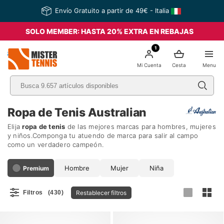
Envío Gratuito a partir de 49€ - Italia
SOLO MEMBER: HASTA 20% EXTRA EN REBAJAS
1
nis
Mi Cuenta
Cesta
Menu
Ropa de Tenis Australian
Elija
ropa de tenis
de las mejores marcas para hombres, mujeres
y niños.Componga tu atuendo de marca para salir al campo
como un verdadero campeón.
Hombre
Mujer
Niña
Premium
Restablecer filtros
Filtros
(430)