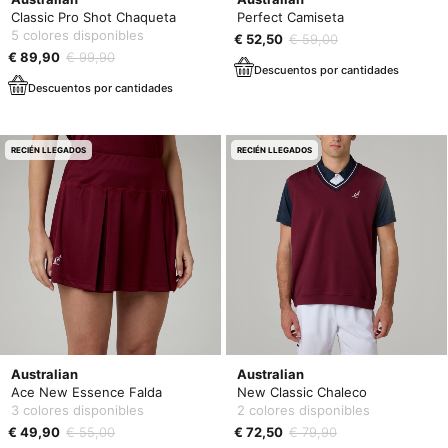
Classic Pro Shot Chaqueta
Perfect Camiseta
5 colores disponibles
€ 52,50
€ 59,00
€ 89,90
€ 99,90
Descuentos por cantidades
Descuentos por cantidades
RECIÉN LLEGADOS
RECIÉN LLEGADOS
Australian
Australian
Ace New Essence Falda
New Classic Chaleco
3 colores disponibles
2 colores disponibles
€ 49,90
€ 55,00
€ 72,50
€ 79,90