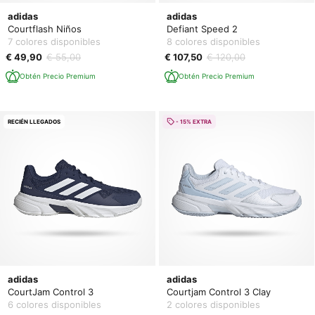
adidas
adidas
Courtflash Niños
Defiant Speed 2
7 colores disponibles
8 colores disponibles
€ 49,90
€ 55,00
€ 107,50
€ 120,00
Obtén Precio Premium
Obtén Precio Premium
RECIÉN LLEGADOS
- 15% EXTRA
adidas
adidas
CourtJam Control 3
Courtjam Control 3 Clay
6 colores disponibles
2 colores disponibles