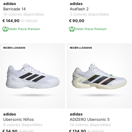
adidas
adidas
Barricade 14
Avaflash 2
10 colores disponibles
3 colores disponibles
€ 144,90
€ 160,00
€ 90,00
Obtén Precio Premium
Obtén Precio Premium
RECIÉN LLEGADOS
RECIÉN LLEGADOS
adidas
adidas
Ubersonic Niños
ADIZERO Ubersonic 5
8 colores disponibles
14 colores disponibles
€ 54,90
€ 60,00
€ 134,90
€ 150,00