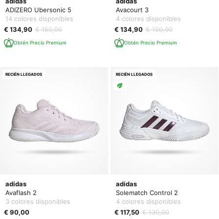
adidas
adidas
ADIZERO Ubersonic 5
Avacourt 3
14 colores disponibles
4 colores disponibles
€ 134,90
€ 150,00
€ 134,90
€ 150,00
Obtén Precio Premium
Obtén Precio Premium
RECIÉN LLEGADOS
RECIÉN LLEGADOS
adidas
adidas
Avaflash 2
Solematch Control 2
3 colores disponibles
4 colores disponibles
€ 90,00
€ 117,50
€ 130,00