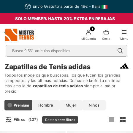
Envío Gratuito a partir de 49€ - Italia
SOLO MEMBER: HASTA 20% EXTRA EN REBAJAS
1
nis
Mi Cuenta
Cesta
Menu
Zapatillas de Tenis adidas
Todos los modelos que buscabas, los que lucen los grandes
campeones y las últimas noticias. Descubre laoferta en línea
más amplia de
zapatillas de tenis
adidas
siempre al mejor
precio.
Hombre
Mujer
Niños
Premium
Restablecer filtros
Filtros
(137)