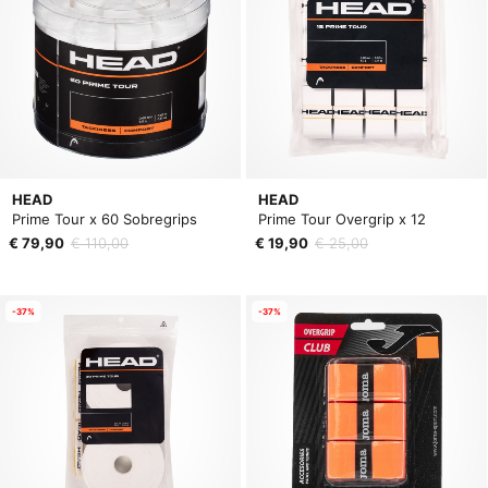
HEAD
HEAD
Prime Tour x 60 Sobregrips
Prime Tour Overgrip x 12
€ 79,90
€ 110,00
€ 19,90
€ 25,00
-37%
-37%