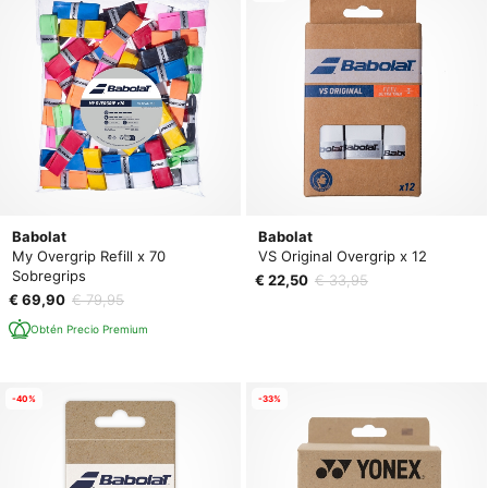
Babolat
Babolat
My Overgrip Refill x 70
VS Original Overgrip x 12
Sobregrips
€ 22,50
€ 33,95
€ 69,90
€ 79,95
Obtén Precio Premium
-40%
-33%