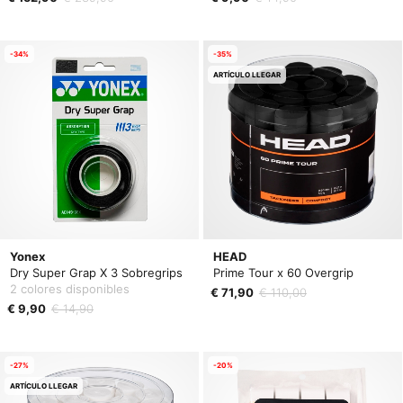
-34%
-35%
ARTÍCULO LLEGAR
Yonex
HEAD
Dry Super Grap X 3 Sobregrips
Prime Tour x 60 Overgrip
2 colores disponibles
€ 71,90
€ 110,00
€ 9,90
€ 14,90
-27%
-20%
ARTÍCULO LLEGAR