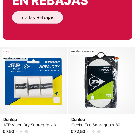
EN REBAJAS
Ir a las Rebajas
-17%
RECIÉN LLEGADOS
RECIÉN LLEGADOS
Dunlop
Dunlop
ATP Viper-Dry Sobregrip x 3
Gecko-Tac Sobregrip x 30
€ 7,50
€ 8,99
€ 72,50
€ 79,99