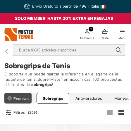
Envío Gratuito a partir de 49€ - Italia
SOLO MEMBER: HASTA 20% EXTRA EN REBAJAS
1
nis
Mi Cuenta
Cesta
Menu
Sobregrips de Tenis
El soporte que puede marcar la diferencia en el agarre de la
raqueta de tenis.¡Sobre MisterTennis.com casi 100 propuestas
diferentes de
sobregrips
!
Grips
Sobregrips
Antivibradores
Muñeque
Premium
Filtros
(109)