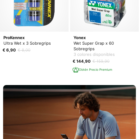
ProKennex
Yonex
Ultra Wet x 3 Sobregrips
Wet Super Grap x 60
Sobregrips
€ 6,90
€ 8,00
3 colores disponibles
€ 144,90
€ 159,90
Obtén Precio Premium