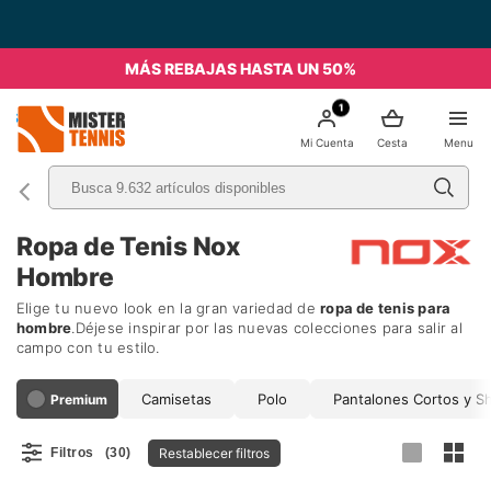
Envío Gratuito a partir de 49€ - Italia
MÁS REBAJAS HASTA UN 50%
1
nis
Mi Cuenta
Cesta
Menu
Ropa de Tenis Nox
Hombre
Elige tu nuevo look en la gran variedad de
ropa de tenis para
hombre
.Déjese inspirar por las nuevas colecciones para salir al
campo con tu estilo.
Camisetas
Polo
Pantalones Cortos y S
Premium
Restablecer filtros
Filtros
(30)