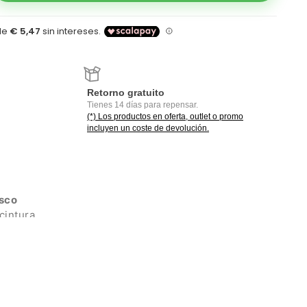
Retorno gratuito
Tienes 14 días para repensar.
(*) Los productos en oferta, outlet o promo
incluyen un coste de devolución.
sco
cintura
ntegrados
trategicamente posicionados
pierna shorts interno: 11 cm
pierna shorts externo: 7.5 cm
ado