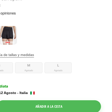
2
SALE
a de tallas y medidas
S
M
L
ado
Agotado
Agotado
diata
12 Agosto - Italia
le Dropdown
AÑADIR A LA CESTA