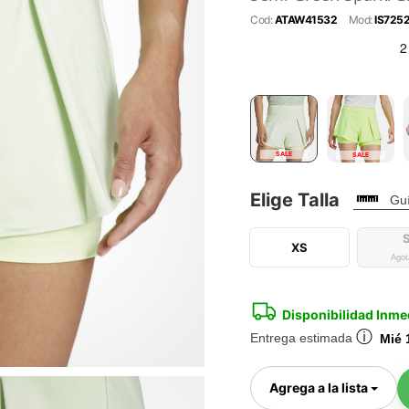
Cod:
ATAW41532
Mod:
IS725
SALE
SALE
Elige Talla
Guí
XS
Agot
Disponibilidad Inme
ⓘ
Entrega estimada
Mié 
Togg
Agrega a la lista