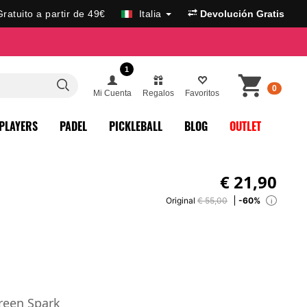
Gratuito a partir de 49€
Italia
Devolución Gratis
1
0
Mi Cuenta
Regalos
Favoritos
PLAYERS
PADEL
PICKLEBALL
BLOG
OUTLET
€
21,90
Original
€ 55,00
-60%
i
reen Spark