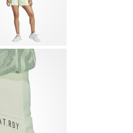
Tejido: 79% poliéste