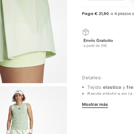
Paga € 21,90
Envío Gratuito
a partir de 49€
Detalles:
Tejido
elastico
y
fre
Banda elàstica en la 
Pantalones cortos i
Mostrar más
Insertos en mesh es
Longitud de la entre
Longitud de la entre
Logo adidas estamp
Ajuste regular