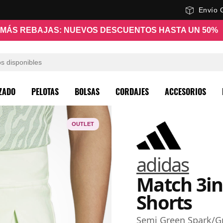
Envío 
MÁS REBAJAS: NUEVOS DESCUENTOS HASTA UN 50%
ZADO
PELOTAS
BOLSAS
CORDAJES
ACCESORIOS
OUTLET
adidas
Match 3in
Shorts
Semi Green Spark/G