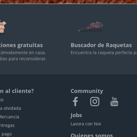
iones gratuitas
Buscador de Raquetas
cómodamente en casa,
Encuentra la raqueta perfecta pa
días para reconsiderar.
n al cliente?
Community
os
a olvidada
Jobs
Mercancía
Lavora con Noi
ntregas
 pago
Quienes somos