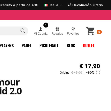
Gratuito a partir de 49€
Italia
Devolución Gratis
1
0
Mi Cuenta
Regalos
Favoritos
PLAYERS
PADEL
PICKLEBALL
BLOG
OUTLET
€
17,90
Original
€ 45,00
-60%
i
mour
id 2.0