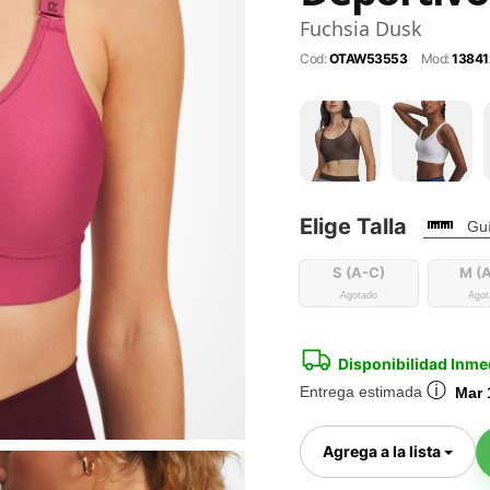
Fuchsia Dusk
Cod:
OTAW53553
Mod:
13841
Elige Talla
Guí
S (A-C)
M (
Agotado
Agot
Disponibilidad Inme
ⓘ
Entrega estimada
Mar 
Togg
Agrega a la lista