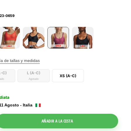
23-0659
SALE
SALE
SALE
a de tallas y medidas
A-C)
L (A-C)
XS (A-C)
ado
Agotado
diata
11 Agosto - Italia
le Dropdown
AÑADIR A LA CESTA