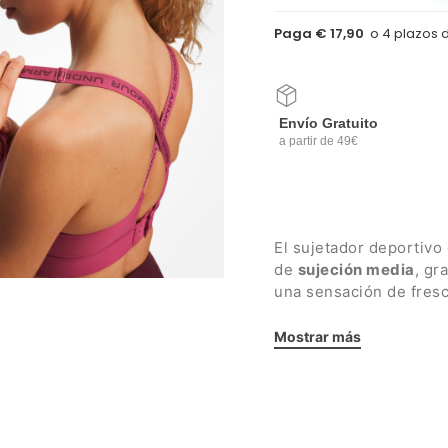
Paga € 17,90
Envío Gratuito
a partir de 49€
El sujetador deportivo
de
sujeción media
, gr
una sensación de fresc
Detalles:
Mostrar más
Cuello redondo con p
Tirantes ajustables 
Acolchado moldeado 
ligereza