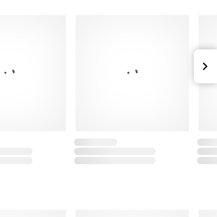
 malla
o del busto para un ajuste suave
 estampado
r, 14% elastano