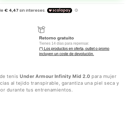
Retorno gratuito
Tienes 14 días para repensar.
(*) Los productos en oferta, outlet o promo
incluyen un coste de devolución.
 de tenis
Under Armour Infinity Mid 2.0
para mujer
acias al tejido transpirable, garantiza una piel seca y
or durante tus entrenamientos.
erfil interno
para llevar rectos o cruzados
por inyección para una mayor sensación de