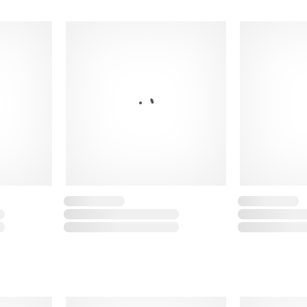
Sisa ancha
Paneles laterales de
Banda elástica debaj
Logo Under Armour
Corte ajustado
Tejido: 86% poliéste
Mostrar menos