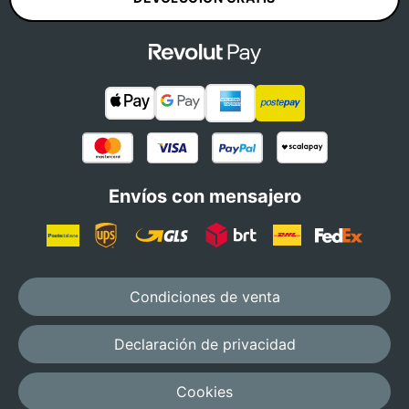
configurar
tu
encordado?
Elige
si
confiar
en
nuestro
laboratorio
o
personalizar
cada
Envíos con mensajero
detalle.
RECOMENDADO
Condiciones de venta
Setup
recomendado
Declaración de privacidad
Nosotros elegimos
el setup ideal para
Cookies
tu raqueta