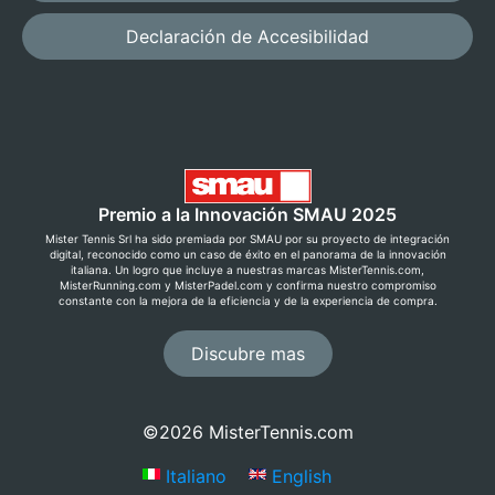
desde € 7,50
Declaración de Accesibilidad
AVANZADO
Personaliza
todo
Premio a la Innovación SMAU 2025
Mister Tennis Srl ha sido premiada por SMAU por su proyecto de integración
Configura tensión,
digital, reconocido como un caso de éxito en el panorama de la innovación
nudos y detalles
italiana. Un logro que incluye a nuestras marcas MisterTennis.com,
del montaje.
MisterRunning.com y MisterPadel.com y confirma nuestro compromiso
constante con la mejora de la eficiencia y de la experiencia de compra.
desde € 9,90
Discubre mas
©2026 MisterTennis.com
Italiano
English