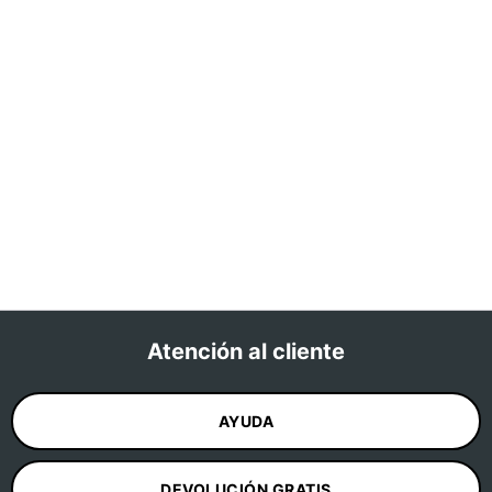
Atención al cliente
Personaliza
✕
tu
encordado
AYUDA
¿Cómo
quieres
DEVOLUCIÓN GRATIS