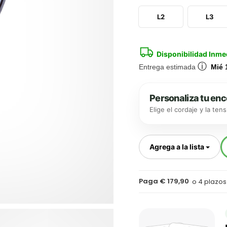
L2
L3
Disponibilidad Inme
ⓘ
Entrega estimada
Mié 
Personaliza tu en
Elige el cordaje y la ten
Togg
Agrega a la lista
Paga € 179,90