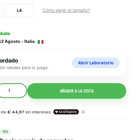
Cómo elegir el tamaño?
L4
diata
12 Agosto - Italia
cordado
Abrir Laboratorio
sión ideales para tu juego.
le Dropdown
AÑADIR A LA CESTA
-5%