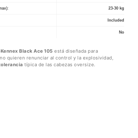
max):
23-30 kg
Included
No
oKennex Black Ace 105
está diseñada para
o quieren renunciar al control y la explosividad,
tolerancia
típica de las cabezas oversize.
gadas
amplía el punto dulce y es tolerante incluso
s, mientras que el patrón de encordado de 16x19
de potencia y profundidad. La
longitud ligeramente
ulgadas
aumenta el apalancamiento, lo que resulta
más rápida. Finalmente, el peso de 300 gramos y el
ntizan estabilidad y precisión.
ack Ace
combina elegancia y tecnologías avanzadas
y la estabilidad. El
Kinetic System
optimiza la