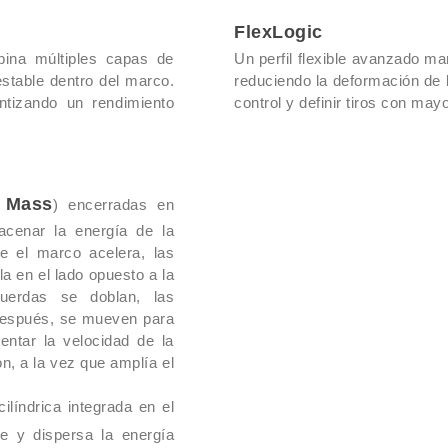
respuesta al impacto y
lleguen a la mano, gar
FlexLogic
complementa con gráfi
ina múltiples capas de
Un perfil flexible avanzado ma
clásicos, pero reinte
estable dentro del marco.
reduciendo la deformación de 
carácter y un espíritu
ntizando un rendimiento
control y definir tiros con may
Raqueta con funda inc
c Mass
) encerradas en
acenar la energía de la
e el marco acelera, las
a en el lado opuesto a la
uerdas se doblan, las
 después, se mueven para
entar la velocidad de la
ón, a la vez que amplía el
líndrica integrada en el
rbe y dispersa la energía