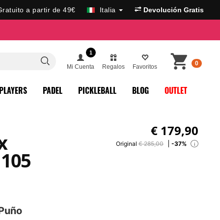
Gratuito a partir de 49€
Italia
Devolución Gratis
1
0
Mi Cuenta
Regalos
Favoritos
PLAYERS
PADEL
PICKLEBALL
BLOG
OUTLET
€
179,90
x
Original
€ 285,00
-37%
i
 105
 Puño