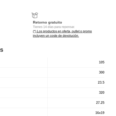
Retorno gratuito
Tienes 14 días para repensar.
(*) Los productos en oferta, outlet o promo
incluyen un coste de devolución.
es
105
300
23.5
320
27.25
16x19