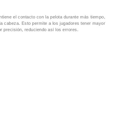
 absorbe las vibraciones residuales antes de que
antizando una mayor comodidad. El conjunto se
cos audaces que evocan el encanto de los marcos
ntiene el contacto con la pelota durante más tiempo,
rpretados con un toque moderno, expresando
la cabeza. Esto permite a los jugadores tener mayor
 decididamente agresivo.
or precisión, reduciendo así los errores.
luida.