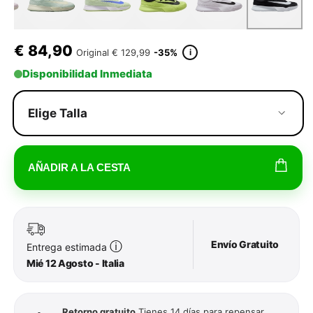
€
84,90
i
Original
€ 129,99
-35%
Disponibilidad Inmediata
Elige Talla
AÑADIR A LA CESTA
Envío Gratuito
ⓘ
Entrega estimada
Mié 12 Agosto - Italia
Retorno gratuito
Tienes 14 días para repensar.