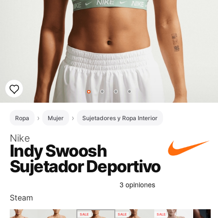
Ropa
Mujer
Sujetadores y Ropa Interior
Nike
Indy Swoosh
Sujetador Deportivo
Steam
SALE
SALE
SALE