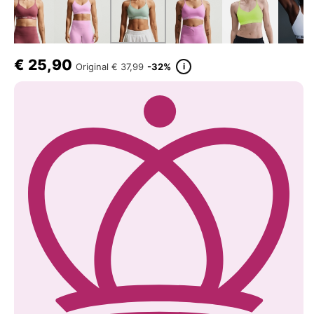
€
25,90
i
Original
€ 37,99
-32%