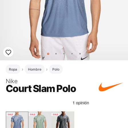
Ropa
Hombre
Polo
Nike
Court Slam Polo
SALE
SALE
SALE