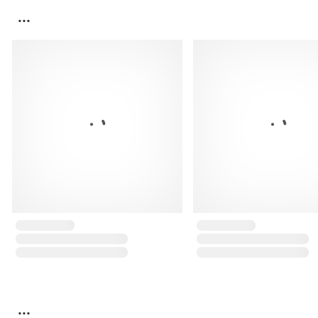
...
...