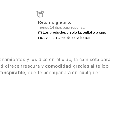
Retorno gratuito
Tienes 14 días para repensar.
(*) Los productos en oferta, outlet o promo
incluyen un coste de devolución.
namientos y los días en el club, la camiseta para
ed
ofrece frescura y
comodidad
gracias al tejido
ranspirable
, que te acompañará en cualquier
lado con perfil interno
s
cona
, 35% poliéster