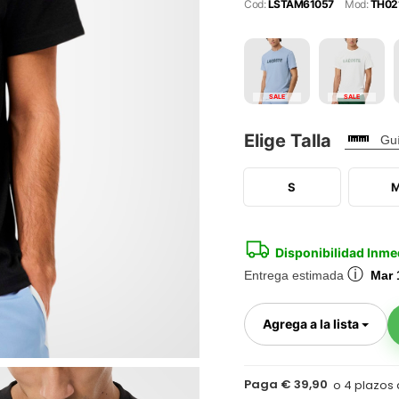
Cod:
LSTAM61057
Mod:
TH02
SALE
SALE
Elige Talla
Guí
S
Disponibilidad Inme
ⓘ
Entrega estimada
Mar 
Togg
Agrega a la lista
Paga € 39,90