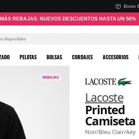
Envío 
MÁS REBAJAS: NUEVOS DESCUENTOS HASTA UN 50%
ZADO
PELOTAS
BOLSAS
CORDAJES
ACCESORIOS
REBAJAS
Lacoste
Printed
Camiseta
Noir/Bleu Clair/Aey