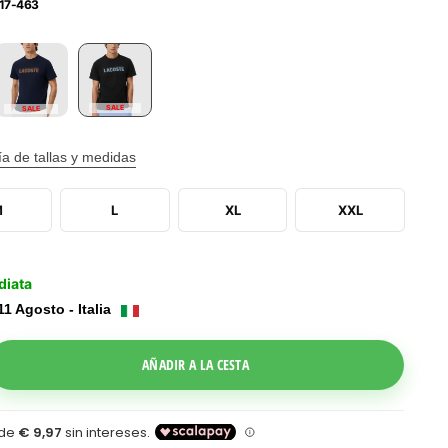
17-463
SALE
SALE
a de tallas y medidas
M
L
XL
XXL
diata
11 Agosto - Italia
le Dropdown
AÑADIR A LA CESTA