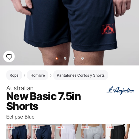
Ropa
Hombre
Pantalones Cortos y Shorts
Australian
New Basic 7.5in
Shorts
Eclipse Blue
SALE
SALE
SALE
SALE
SALE