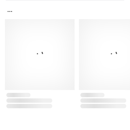
...
...