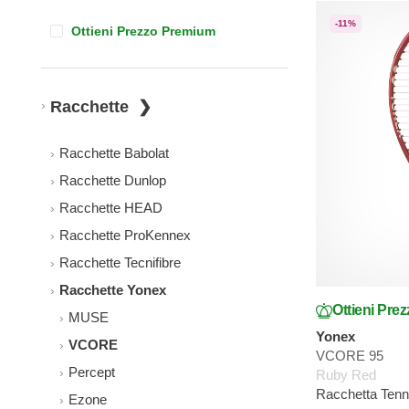
-11%
Ottieni Prezzo Premium
Racchette
Racchette Babolat
Racchette Dunlop
Racchette HEAD
Racchette ProKennex
Racchette Tecnifibre
Racchette Yonex
Ottieni Pre
MUSE
Yonex
VCORE
VCORE 95
Percept
Ruby Red
Racchetta Ten
Ezone