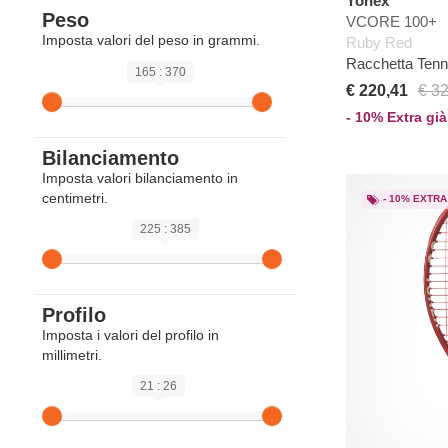
Yonex
Peso
VCORE 100+
Imposta valori del peso in grammi.
Ruby Red
Racchetta Ten
165 : 370
€ 220,41
€ 3
- 10% Extra già
Bilanciamento
Imposta valori bilanciamento in
centimetri.
- 10% EXTRA
225 : 385
Profilo
Imposta i valori del profilo in
millimetri.
21 : 26