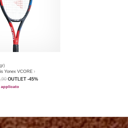
gr)
nis Yonex VCORE
,90
OUTLET -45%
 applicato