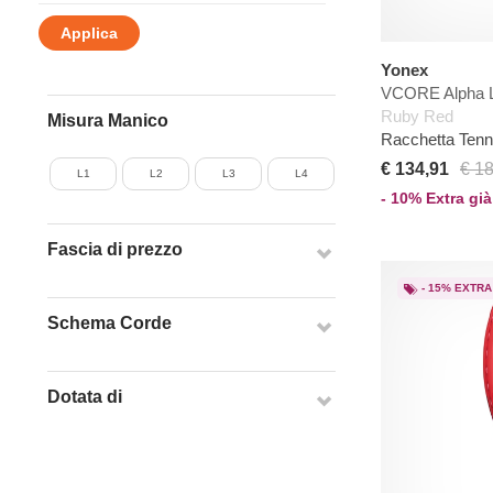
Applica
Yonex
VCORE Alpha 
Ruby Red
Misura Manico
Racchetta Ten
€ 134,91
€ 1
L1
L2
L3
L4
- 10% Extra già
Fascia di prezzo
- 15% EXTRA
Schema Corde
Dotata di