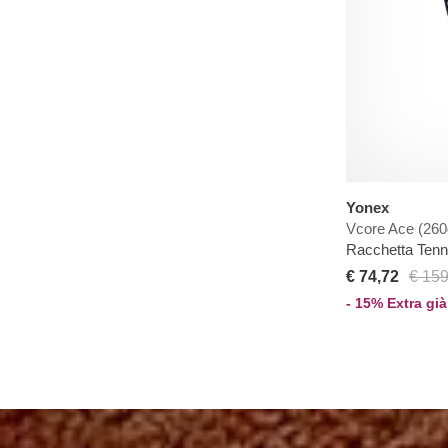
Yonex
Vcore Ace (260
Racchetta Ten
€ 74,72
€ 159
- 15% Extra già