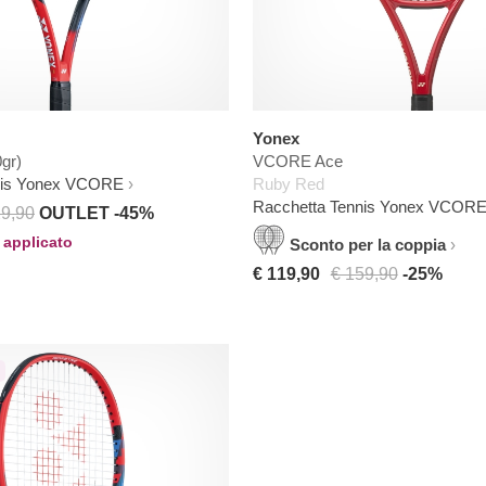
Yonex
gr)
VCORE Ace
nis Yonex VCORE
Ruby Red
Racchetta Tennis Yonex VCOR
29,90
OUTLET -45%
 applicato
Sconto per la coppia
€ 119,90
€ 159,90
-25%