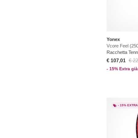
Yonex
Vcore Feel (250
Racchetta Ten
€ 107,01
€ 2
- 15% Extra già
- 15% EXTRA