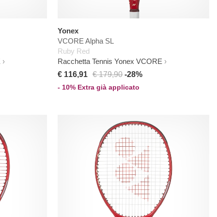
Yonex
VCORE Alpha SL
Ruby Red
E
Racchetta Tennis Yonex VCORE
€ 116,91
€ 179,90
-28%
- 10% Extra già applicato