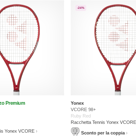
-24%
zzo Premium
Yonex
VCORE 98+
Ruby Red
Racchetta Tennis Yonex VCOR
nis Yonex VCORE
Sconto per la coppia