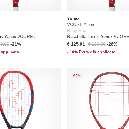
Yonex
L
VCORE Alpha
Ruby Red
nis Yonex VCORE
Racchetta Tennis Yonex VCOR
89,90
-21%
€ 125,91
€ 189,90
-26%
 applicato
- 10% Extra già applicato
-25%