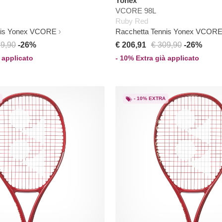
Yonex
VCORE 98L
Ruby Red
nis Yonex VCORE
Racchetta Tennis Yonex VCOR
29,90
-26%
€ 206,91
€ 309,90
-26%
 applicato
- 10% Extra già applicato
- 10% EXTRA