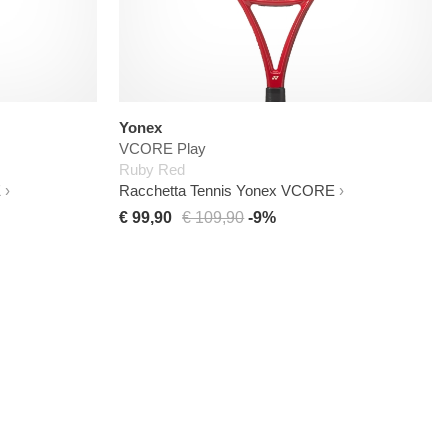
Yonex
VCORE Play
Ruby Red
E
Racchetta Tennis Yonex VCORE
€ 99,90
€ 109,90
-9%