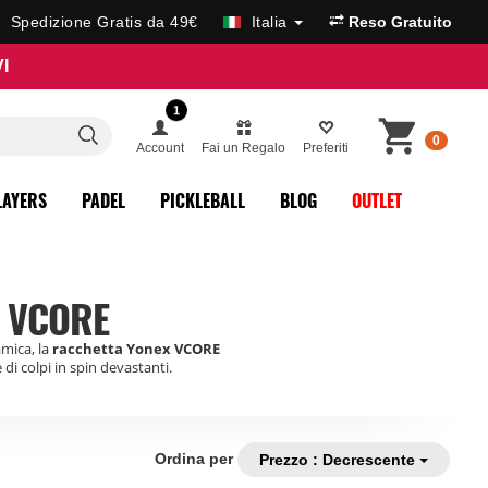
Spedizione Gratis da 49€
Italia
Reso Gratuito
I
1
0
Account
Fai un Regalo
Preferiti
LAYERS
PADEL
PICKLEBALL
BLOG
OUTLET
X VCORE
amica, la
racchetta Yonex VCORE
di colpi in spin devastanti.
Ordina per
Prezzo : Decrescente