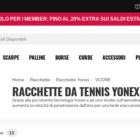
OLO PER I MEMBER: FINO AL 20% EXTRA SUI SALDI ESTIV
SCARPE
PALLINE
BORSE
CORDE
ACCESSORI
P
Home
Racchette
Racchette Yonex
VCORE
RACCHETTE DA TENNIS YONE
Grazie alla più recente tecnologia Yonex e ad uno studio sull'aerodin
aumenta la velocità di penetrazione dell’aria per una facile esecuzione 
ne:
13