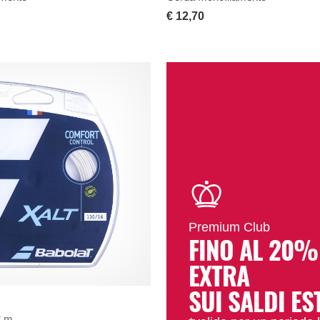
€ 12,70
Premium Club
FINO AL 20%
EXTRA
SUI SALDI ES
2 m