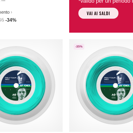
*valido per un periodo l
mento
VAI AI SALDI
95
-34%
-35%