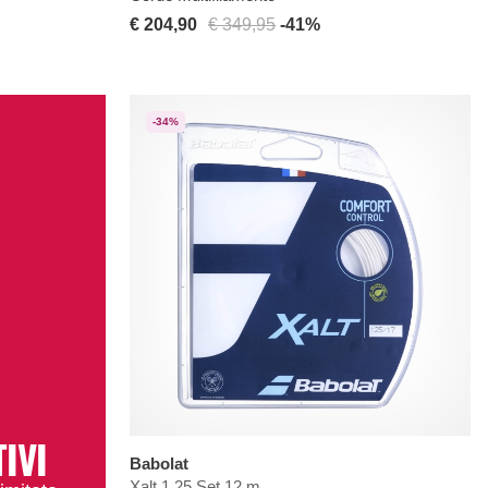
€ 204,90
€ 349,95
-41%
-34%
TIVI
Babolat
Xalt 1.25 Set 12 m