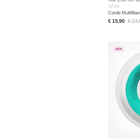
White
Corde Multifila
€ 15,90
€ 23,
-35%