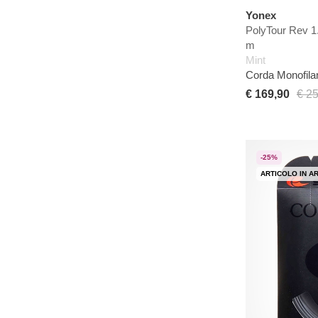
Yonex
PolyTour Rev 1
m
Mint
Corda Monofil
€ 169,90
€ 2
-25%
ARTICOLO IN A