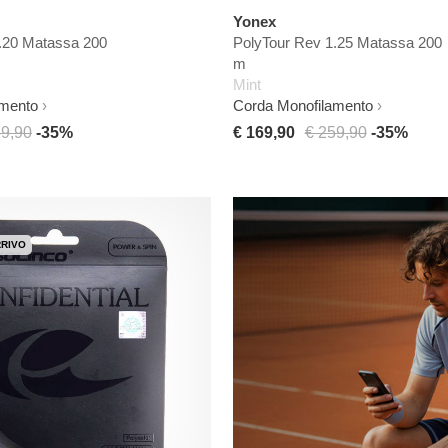
Yonex
.20 Matassa 200
PolyTour Rev 1.25 Matassa 200
m
Mint
amento
Corda Monofilamento
59,90
-35%
€ 169,90
€ 259,90
-35%
RRIVO