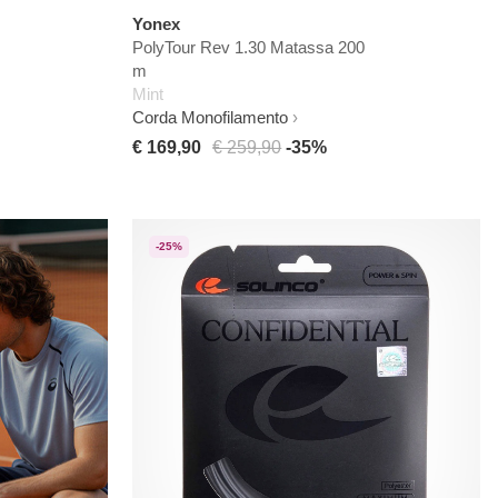
Yonex
PolyTour Rev 1.30 Matassa 200
m
Mint
Corda Monofilamento
€ 169,90
€ 259,90
-35%
-25%