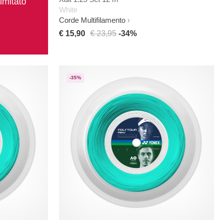
imitato
White
Corde Multifilamento
€ 15,90
€ 23,95
-34%
-35%