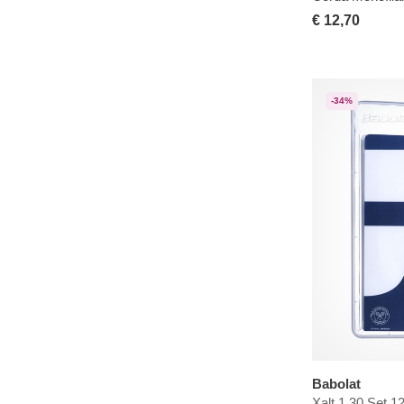
€ 12,70
-34%
Babolat
Xalt 1.30 Set 1