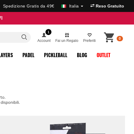
Spedizione Gratis da 49€
Italia
Reso Gratuito
I
1
0
Account
Fai un Regalo
Preferiti
LAYERS
PADEL
PICKLEBALL
BLOG
OUTLET
rto.
 disponibili.