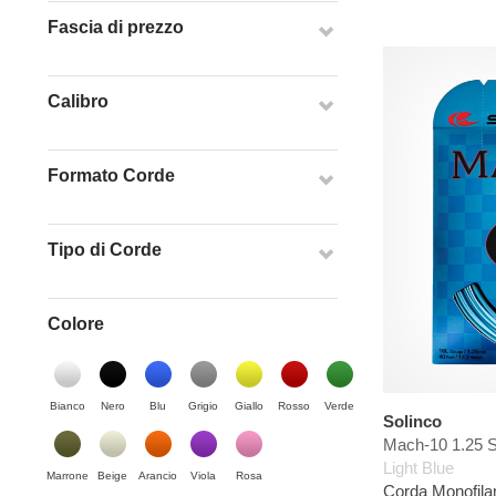
Fascia di prezzo
Calibro
Formato Corde
Tipo di Corde
Colore
Bianco
Nero
Blu
Grigio
Giallo
Rosso
Verde
Solinco
Mach-10 1.25 S
Light Blue
Marrone
Beige
Arancio
Viola
Rosa
Corda Monofil