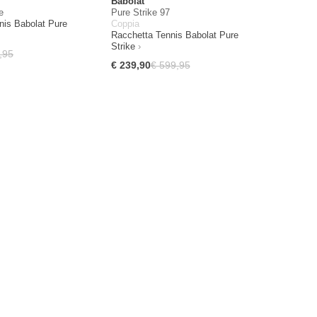
Babolat
e
Pure Strike 97
nis Babolat Pure
Coppia
Racchetta Tennis Babolat Pure
Strike
,95
€ 239,90
€ 599,95