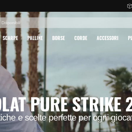
SCARPE
PALLINE
BORSE
CORDE
ACCESSORI
P
LAT PURE STRIKE 
tiche e scelte perfette per ogni gioca