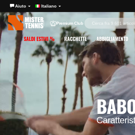
Aiuto
Italiano
Premium Club
SALDI ESTIVI %
RACCHETTE
ABBIGLIAMENTO
BABO
Caratteris