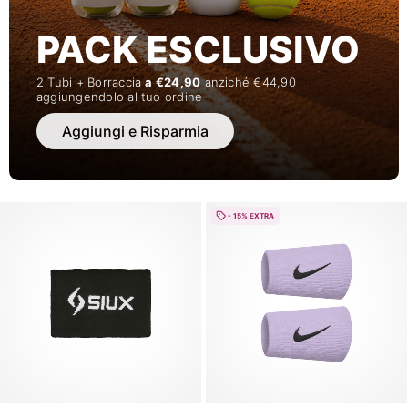
PACK ESCLUSIVO
2 Tubi + Borraccia
a €24,90
anziché €44,90
aggiungendolo al tuo ordine
Aggiungi e Risparmia
- 15% EXTRA