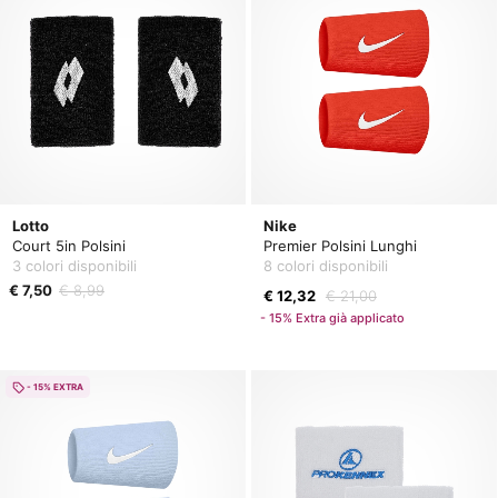
Lotto
Nike
Court 5in Polsini
Premier Polsini Lunghi
3 colori disponibili
8 colori disponibili
€ 7,50
€ 8,99
€ 12,32
€ 21,00
- 15% Extra già applicato
- 15% EXTRA