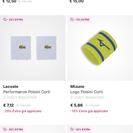
€ 12,50
€ 15,00
€ 15,00
- 20% EXTRA
- 15% EXTRA
Lacoste
Mizuno
Performance Polsini Corti
Logo Polsini Corti
3 colori disponibili
3 colori disponibili
€ 7,12
€ 15,00
€ 5,86
€ 10,00
- 20% Extra già applicato
- 15% Extra già applicato
- 20% EXTRA
- 20% EXTRA