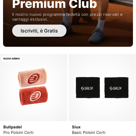
Premium Club
Il nostro nuovo programma fedeltà con prezzi riservati e
vantaggi esclusivi.
Iscriviti, è Gratis
NUOVI ARRIVI
Bullpadel
Siux
Pro Polsini Corti
Basic Polsini Corti