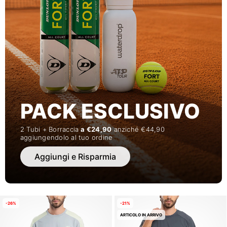
PACK ESCLUSIVO
2 Tubi + Borraccia
a €24,90
anziché €44,90
aggiungendolo al tuo ordine
Aggiungi e Risparmia
-26%
-21%
ARTICOLO IN ARRIVO