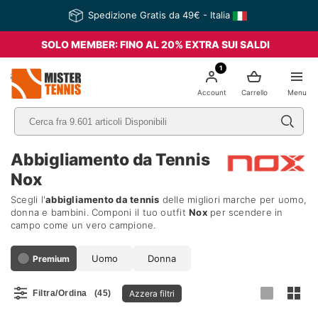
Spedizione Gratis da 49€ - Italia
SOLO MEMBER: FINO AL 20% EXTRA SUI SALDI
1
nis
Account
Carrello
Menu
Abbigliamento da Tennis
Nox
Scegli l'
abbigliamento da tennis
delle migliori marche per uomo,
donna e bambini. Componi il tuo outfit
Nox
per scendere in
campo come un vero campione.
Uomo
Donna
Premium
Azzera filtri
Filtra/Ordina
(45)