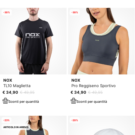
-30%
-30%
NOX
NOX
TL10 Maglietta
Pro Reggiseno Sportivo
€ 34,90
€ 49,95
€ 34,90
€ 49,95
Sconti per quantità
Sconti per quantità
-23%
-20%
ARTICOLO IN ARRIVO