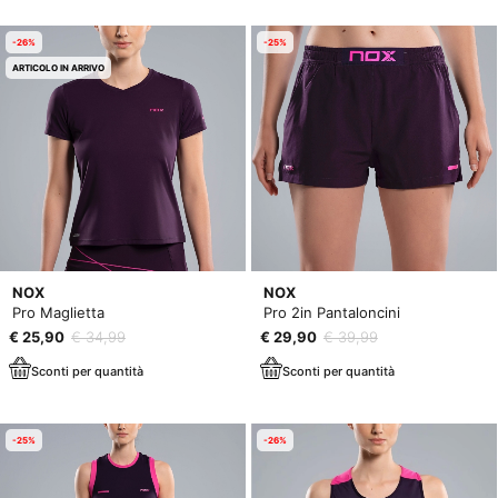
-26%
-25%
ARTICOLO IN ARRIVO
NOX
NOX
Pro Maglietta
Pro 2in Pantaloncini
€ 25,90
€ 34,99
€ 29,90
€ 39,99
Sconti per quantità
Sconti per quantità
-25%
-26%