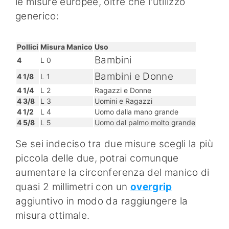
le misure europee, oltre che l'utilizzo
generico:
Pollici
Misura Manico
Uso
Bambini
4
L 0
Bambini e Donne
4 1/8
L 1
4 1/4
L 2
Ragazzi e Donne
4 3/8
L 3
Uomini e Ragazzi
4 1/2
L 4
Uomo dalla mano grande
4 5/8
L 5
Uomo dal palmo molto grande
Se sei indeciso tra due misure scegli la più
piccola delle due, potrai comunque
aumentare la circonferenza del manico di
quasi 2 millimetri con un
overgrip
aggiuntivo in modo da raggiungere la
misura ottimale.