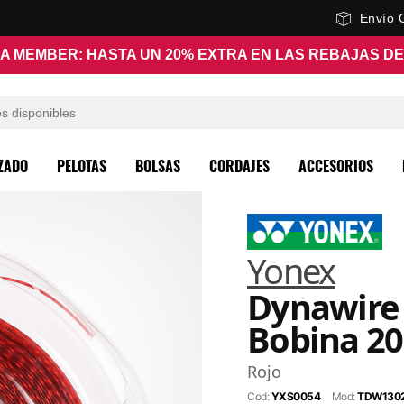
Envío 
A MEMBER: HASTA UN 20% EXTRA EN LAS REBAJAS D
ZADO
PELOTAS
BOLSAS
CORDAJES
ACCESORIOS
Yonex
Dynawire 
Bobina 2
Rojo
Cod:
YXS0054
Mod:
TDW130