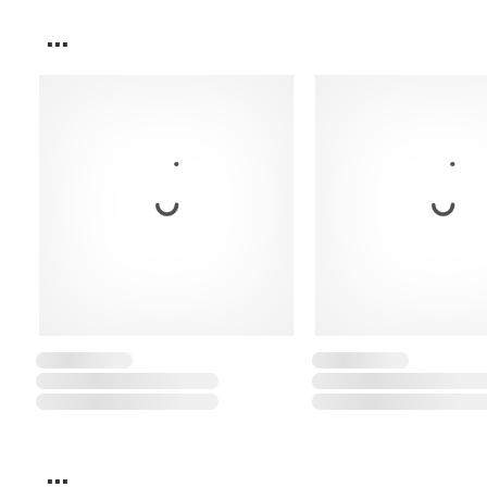
...
...