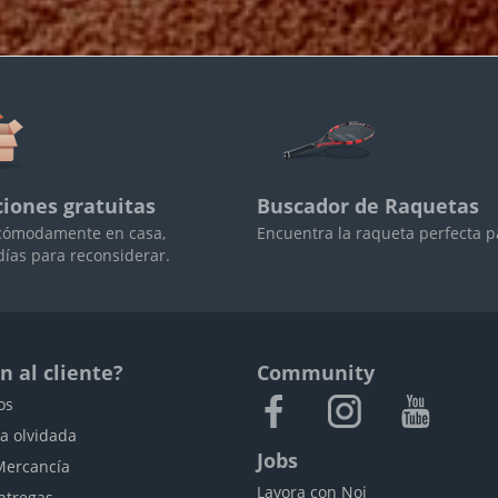
iones gratuitas
Buscador de Raquetas
cómodamente en casa,
Encuentra la raqueta perfecta pa
días para reconsiderar.
n al cliente?
Community
os
a olvidada
Jobs
Mercancía
Lavora con Noi
ntregas