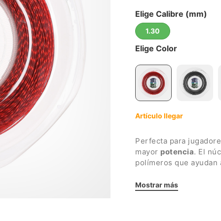
Elige Calibre (mm)
1.30
Elige Color
Artículo llegar
Perfecta para jugador
mayor
potencia
. El nú
polímeros que ayudan 
que la película metálic
calor, para una
durabil
Mostrar más
Detalles:
Calibre: 1,30