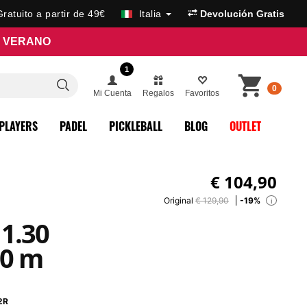
Gratuito a partir de 49€
Italia
Devolución Gratis
E VERANO
1
0
Mi Cuenta
Regalos
Favoritos
PLAYERS
PADEL
PICKLEBALL
BLOG
OUTLET
€
104,90
Original
€ 129,90
-19%
i
1.30
00 m
2R