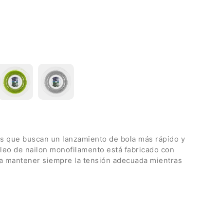
es que buscan un lanzamiento de bola más rápido y
cleo de nailon monofilamento está fabricado con
a mantener siempre la tensión adecuada mientras
a que lo recubre es tres veces más resistente al
idad
excepcional.