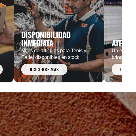
DISPONIBILIDAD
INMEDIATA
ATENCIÓ
Miles de artículos para Tenis y
Un equipo d
Padel disponibles en stock
brindarle a
DISCUBRE MAS
CONTAC