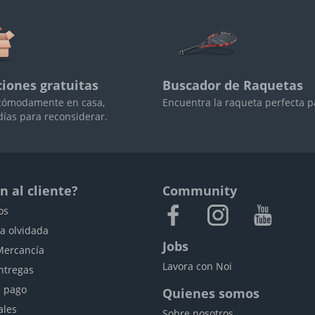
iones gratuitas
Buscador de Raquetas
cómodamente en casa,
Encuentra la raqueta perfecta pa
días para reconsiderar.
n al cliente?
Community
os
a olvidada
Jobs
Mercancía
Lavora con Noi
ntregas
 pago
Quienes somos
ales
Sobre nosotros