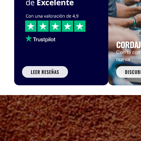
CORDAJ
Con la com
nueva
LEER RESEÑAS
DISCUB