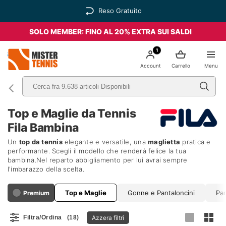
Reso Gratuito
SOLO MEMBER: FINO AL 20% EXTRA SUI SALDI
1
nis
Account
Carrello
Menu
Top e Maglie da Tennis
Fila Bambina
Un
top da tennis
elegante e versatile, una
maglietta
pratica e
performante. Scegli il modello che renderà felice la tua
bambina.Nel reparto abbigliamento per lui avrai sempre
l'imbarazzo della scelta.
Top e Maglie
Gonne e Pantaloncini
Pa
Premium
Azzera filtri
Filtra/Ordina
(18)