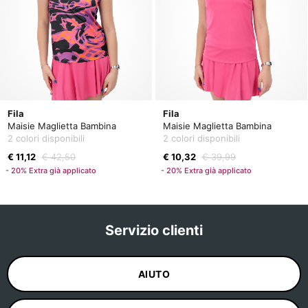
Fila
Fila
Maisie Maglietta Bambina
Maisie Maglietta Bambina
2 colori disponibili
2 colori disponibili
€ 11,12
€ 42,50
€ 10,32
€ 39,99
- 20% Extra già applicato
- 20% Extra già applicato
Servizio clienti
AIUTO