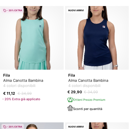
- 20% EXTRA
NUOVI ARRIVI
Fila
Fila
Alma Canotta Bambina
Alma Canotta Bambina
4 colori disponibili
4 colori disponibili
€ 29,90
€ 34,99
€ 11,12
€ 34,99
- 20% Extra già applicato
Ottieni Prezzo Premium
Sconti per quantità
- 20% EXTRA
NUOVI ARRIVI