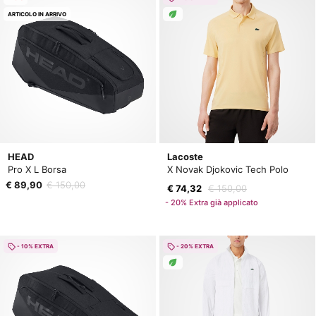
ARTICOLO IN ARRIVO
HEAD
Lacoste
Pro X L Borsa
X Novak Djokovic Tech Polo
€ 89,90
€ 150,00
€ 74,32
€ 150,00
- 20% Extra già applicato
- 10% EXTRA
- 20% EXTRA