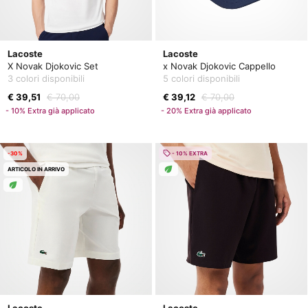
Lacoste
Lacoste
X Novak Djokovic Set
x Novak Djokovic Cappello
3 colori disponibili
5 colori disponibili
€ 39,51
€ 70,00
€ 39,12
€ 70,00
- 10% Extra già applicato
- 20% Extra già applicato
-30%
- 10% EXTRA
ARTICOLO IN ARRIVO
Lacoste
Lacoste