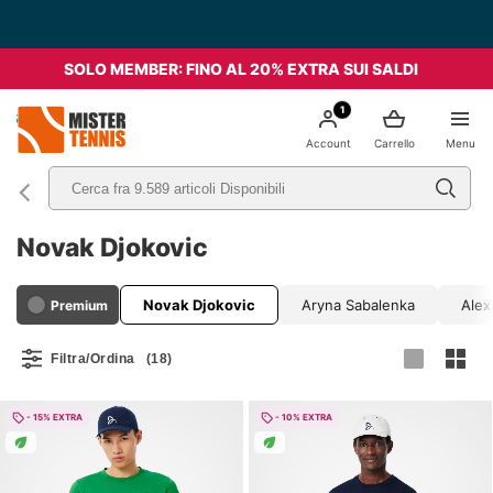
SOLO MEMBER: FINO AL 20% EXTRA SUI SALDI
1
nis
Account
Carrello
Menu
Novak Djokovic
renzo Musetti
Novak Djokovic
Aryna Sabalenka
Alex
Premium
Filtra/Ordina
(18)
- 15% EXTRA
- 10% EXTRA