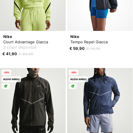
Nike
Nike
Court Advantage Giacca
Tempo Repel Giacca
3 colori disponibili
€ 59,90
€ 74,99
€ 41,90
€ 84,99
-24%
-24%
NUOVI ARRIVI
NUOVI ARRIVI