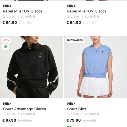
Nike
Nike
Repel Miler UV Giacca
Repel Miler UV Giacca
2 colori disponibili
2 colori disponibili
€ 64,90
€ 84,99
€ 64,90
€ 84,99
-20%
NUOVI ARRIVI
Nike
Nike
Court Advantage Giacca
Court Gilet
3 colori disponibili
2 colori disponibili
€ 67,90
€ 84,99
€ 79,90
€ 89,99