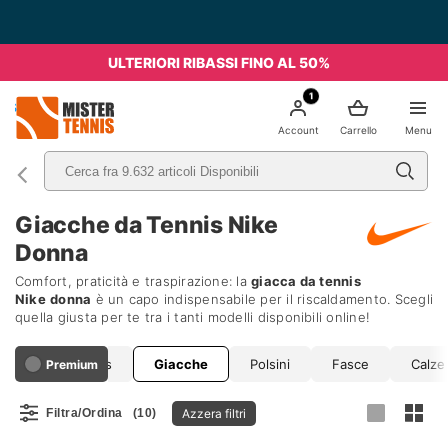
ULTERIORI RIBASSI FINO AL 50%
1
nis
Account
Carrello
Menu
Giacche da Tennis Nike
Donna
Comfort, praticità e traspirazione: la
giacca da tennis
Nike
donna
è un capo indispensabile per il riscaldamento. Scegli
quella giusta per te tra i tanti modelli disponibili online!
Pantaloni e Tights
Giacche
Polsini
Fasce
Calze
Premium
Azzera filtri
Filtra/Ordina
(10)