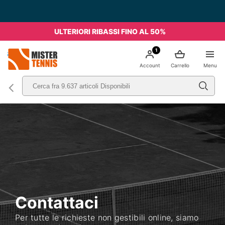
ULTERIORI RIBASSI FINO AL 50%
1
nis
Account
Carrello
Menu
Contattaci
Per tutte le richieste non gestibili online, siamo