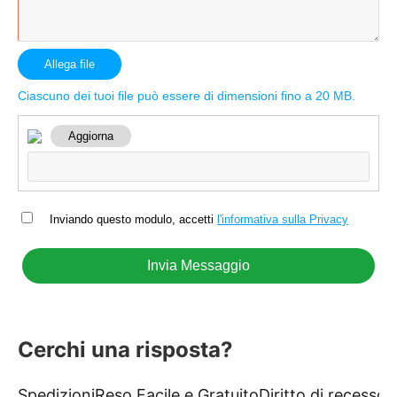
Allega file
Ciascuno dei tuoi file può essere di dimensioni fino a 20 MB.
Aggiorna
Inviando questo modulo, accetti
l'informativa sulla Privacy
Cerchi una risposta?
Spedizioni
Reso Facile e Gratuito
Diritto di recesso
P