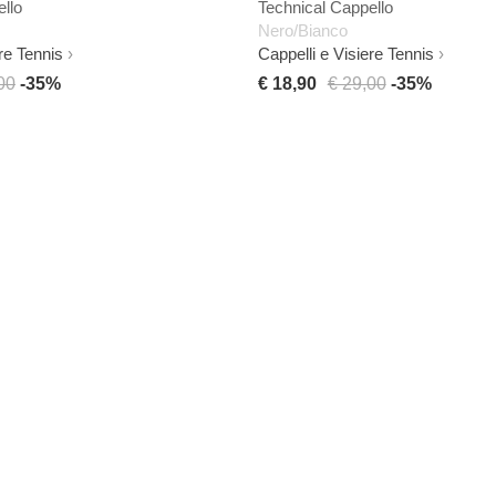
llo
Technical Cappello
Nero/Bianco
re Tennis
Cappelli e Visiere Tennis
00
-35%
€ 18,90
€ 29,00
-35%