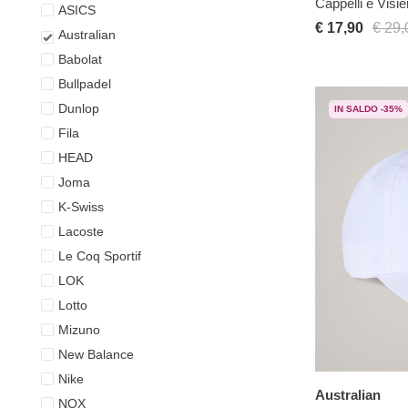
Cappelli e Visie
ASICS
€ 17,90
€ 29,
Australian
Babolat
Bullpadel
Dunlop
IN SALDO -35%
Fila
HEAD
Joma
K-Swiss
Lacoste
Le Coq Sportif
LOK
Lotto
Mizuno
New Balance
Nike
Australian
NOX