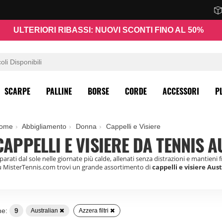
ULTERIORI RIBASSI: NUOVI SCONTI FINO AL 50%
SCARPE
PALLINE
BORSE
CORDE
ACCESSORI
P
ome
Abbigliamento
Donna
Cappelli e Visiere
CAPPELLI E VISIERE DA TENNIS 
parati dal sole nelle giornate più calde, allenati senza distrazioni e mantieni f
u MisterTennis.com trovi un grande assortimento di
cappelli e visiere Aus
ne:
9
Australian
Azzera filtri