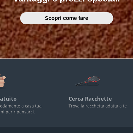
Scopri come fare
atuito
Cerca Racchette
odamente a casa tua,
Trova la racchetta adatta a te
rni per ripensarci.