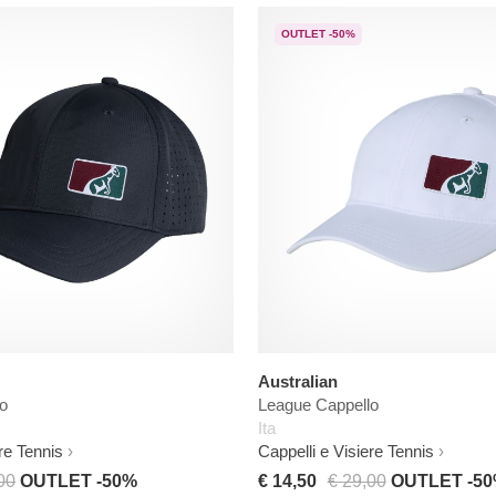
OUTLET -50%
Australian
o
League Cappello
Ita
re Tennis
Cappelli e Visiere Tennis
00
OUTLET -50%
€ 14,50
€ 29,00
OUTLET -5