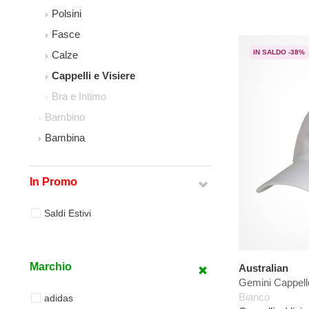
Polsini
Fasce
IN SALDO -38%
Calze
Cappelli e Visiere
Bra e Intimo
Bambino
Bambina
In Promo
Saldi Estivi
Marchio
Australian
Gemini Cappell
Bianco
adidas