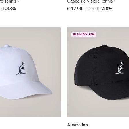
re Tennis
Cappelli e Visiere Tennis
00
-38%
€ 17,90
€ 25,00
-28%
IN SALDO -35%
Australian