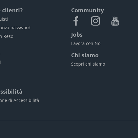
 clienti?
Community
uisti
nuova password
Jobs
un Reso
Lavora con Noi
i
i
Chi siamo
i
Scopri chi siamo
ssibilità
one di Accessibilità