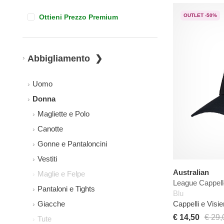
OUTLET -50%
Ottieni Prezzo Premium
Abbigliamento
Uomo
Donna
Magliette e Polo
Canotte
Gonne e Pantaloncini
Vestiti
Australian
Maglie e Felpe
League Cappell
Pantaloni e Tights
Blu
Cappelli e Visie
Giacche
€ 14,50
€ 29,
Tute