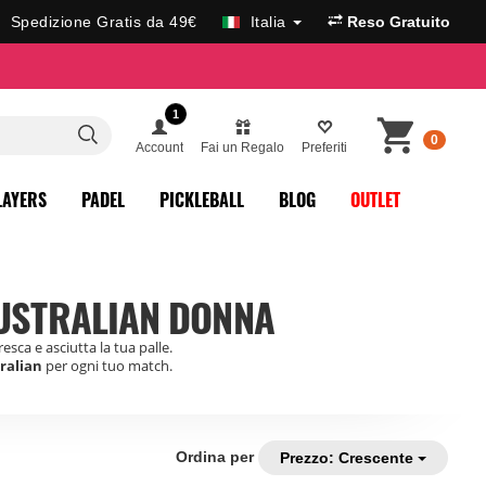
Spedizione Gratis da 49€
Italia
Reso Gratuito
1
0
Account
Fai un Regalo
Preferiti
LAYERS
PADEL
PICKLEBALL
BLOG
OUTLET
AUSTRALIAN DONNA
resca e asciutta la tua palle.
tralian
per ogni tuo match.
Ordina per
Prezzo: Crescente