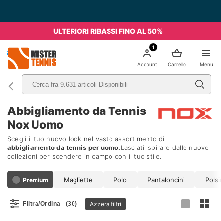
ULTERIORI RIBASSI FINO AL 50%
1
nis
Account
Carrello
Menu
Abbigliamento da Tennis
Nox Uomo
Scegli il tuo nuovo look nel vasto assortimento di
abbigliamento da tennis per uomo.
Lasciati ispirare dalle nuove
collezioni per scendere in campo con il tuo stile.
Magliette
Polo
Pantaloncini
Polsi
Premium
Azzera filtri
Filtra/Ordina
(30)