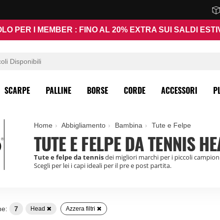
LO PER I MEMBER : FINO AL 20% EXTRA SUI SALDI ESTI
SCARPE
PALLINE
BORSE
CORDE
ACCESSORI
P
Home
Abbigliamento
Bambina
Tute e Felpe
TUTE E FELPE DA TENNIS H
Tute e felpe da tennis
dei migliori marchi per i piccoli campioni
Scegli per lei i capi ideali per il pre e post partita.
ne:
7
Head
Azzera filtri