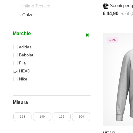
Sconti per q
Intimo Tecnico
€ 44,90
€ 60,
Calze
Marchio
-30%
adidas
Babolat
Fila
HEAD
Nike
Misura
128
140
152
164