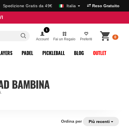
Spedizione Gratis da 49€
Italia
Reso Gratuito
VI
1
0
Account
Fai un Regalo
Preferiti
LAYERS
PADEL
PICKLEBALL
BLOG
OUTLET
EAD BAMBINA
.
Ordina per
Più recenti