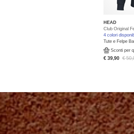
HEAD
Club Original F
4 colori disponib
Tute e Felpe B
Sconti per q
€ 39,90
€ 50,