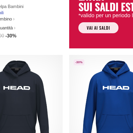
SUI SALDI ES
elpa Bambini
ili
*valido per un periodo l
ambino
VAI AI SALDI
uantità
00
-30%
-30%