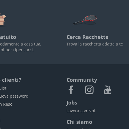
atuito
Cerca Racchette
odamente a casa tua,
Trova la racchetta adatta a te
rni per ripensarci.
 clienti?
Community
uisti
nuova password
Jobs
un Reso
Lavora con Noi
i
i
Chi siamo
i