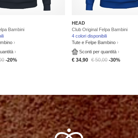
HEAD
elpa Bambini
Club Original Felpa Bambini
ili
4 colori disponibili
ambino
Tute e Felpe Bambino
uantità
Sconti per quantità
00
-20%
€ 34,90
€ 50,00
-30%