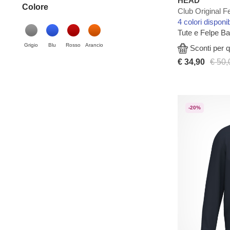
HEAD
Colore
Club Original F
4 colori disponib
Tute e Felpe B
Grigio
Blu
Rosso
Arancio
Sconti per q
€ 34,90
€ 50,
-20%