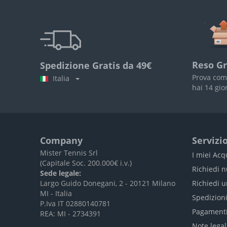
Reso Gr
Spedizione Gratis da 49€
Prova com
Italia
hai 14 gio
Company
Servizio
Mister Tennis Srl
I miei Acq
(Capitale Soc. 200.000€ i.v.)
Richiedi 
Sede legale:
Largo Guido Donegani, 2 - 20121 Milano
Richiedi 
MI - Italia
Spedizion
P.Iva IT 02880140781
Pagament
REA: MI - 2734391
Note legal