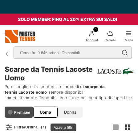
SOLO MEMBER: FINO AL 20% EXTRA SUI SALDI
1
nis
Account
Carrello
Menu
Scarpe da Tennis Lacoste
Uomo
Puoi scegliere fra centinaia di modelli di
scarpe da
tennis
Lacoste uomo
sempre disponibili
immediatamente.Disponibili con suole per ogni tipo di superficie.
Uomo
Donna
Premium
Azzera filtri
Filtra/Ordina
(7)