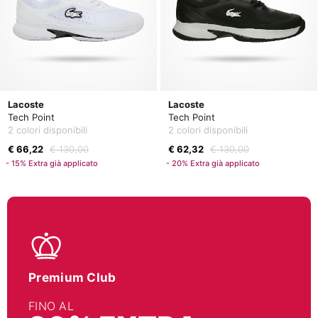
Lacoste
Lacoste
Tech Point
Tech Point
2 colori disponibili
2 colori disponibili
€ 66,22
€ 130,00
€ 62,32
€ 130,00
- 15% Extra già applicato
- 20% Extra già applicato
Premium Club
FINO AL