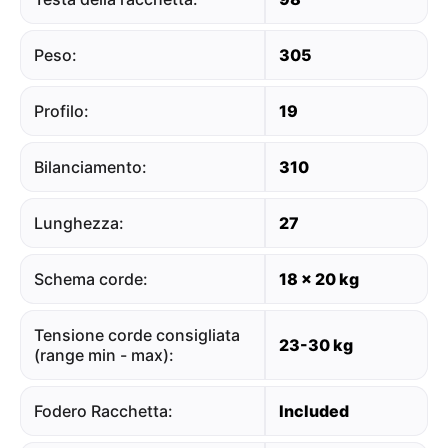
Peso:
305
Profilo:
19
Bilanciamento:
310
Lunghezza:
27
Schema corde:
18 x 20 kg
Tensione corde consigliata
23-30 kg
(range min - max):
Fodero Racchetta:
Included