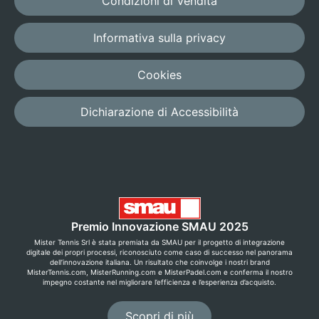
Condizioni di Vendita
consigliato
Pensiamo noi al
Informativa sulla privacy
setup ideale per
la tua racchetta
Cookies
a partire da €
7,50
Dichiarazione di Accessibilità
AVANZATO
Personalizza
tutto
Premio Innovazione SMAU 2025
Imposta tensione,
Mister Tennis Srl è stata premiata da SMAU per il progetto di integrazione
nodi e dettagli
digitale dei propri processi, riconosciuto come caso di successo nel panorama
del montaggio.
dell’innovazione italiana. Un risultato che coinvolge i nostri brand
MisterTennis.com, MisterRunning.com e MisterPadel.com e conferma il nostro
impegno costante nel migliorare l’efficienza e l’esperienza d’acquisto.
a partire da €
9,90
Scopri di più