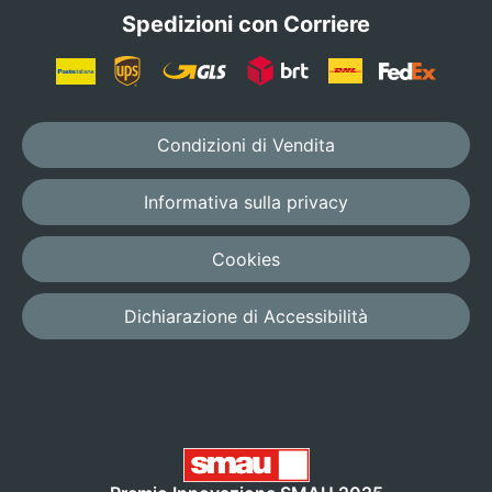
Spedizioni con Corriere
CONSIGLIATO
Setup
Condizioni di Vendita
consigliato
Pensiamo noi al
Informativa sulla privacy
setup ideale per
la tua racchetta
Cookies
a partire da €
7,50
Dichiarazione di Accessibilità
AVANZATO
Personalizza
tutto