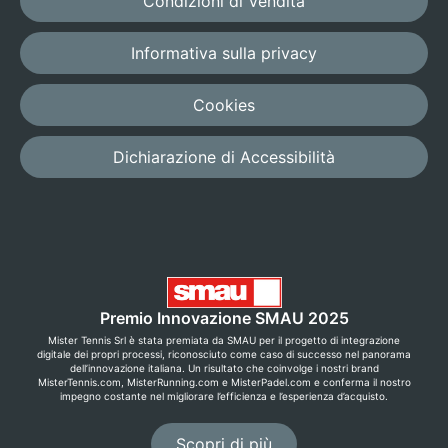
Condizioni di Vendita
consigliato
Pensiamo noi al
Informativa sulla privacy
setup ideale per
la tua racchetta
Cookies
a partire da €
7,50
Dichiarazione di Accessibilità
AVANZATO
Personalizza
tutto
Premio Innovazione SMAU 2025
Imposta tensione,
Mister Tennis Srl è stata premiata da SMAU per il progetto di integrazione
nodi e dettagli
digitale dei propri processi, riconosciuto come caso di successo nel panorama
del montaggio.
dell’innovazione italiana. Un risultato che coinvolge i nostri brand
MisterTennis.com, MisterRunning.com e MisterPadel.com e conferma il nostro
impegno costante nel migliorare l’efficienza e l’esperienza d’acquisto.
a partire da €
9,90
Scopri di più