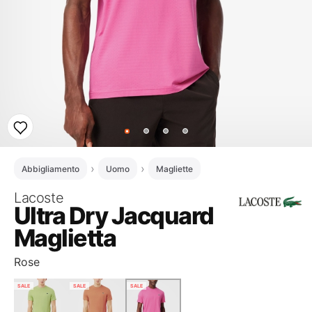
Abbigliamento
Uomo
Magliette
Lacoste
Ultra Dry Jacquard
Maglietta
Rose
SALE
SALE
SALE