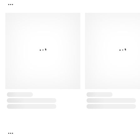
...
...