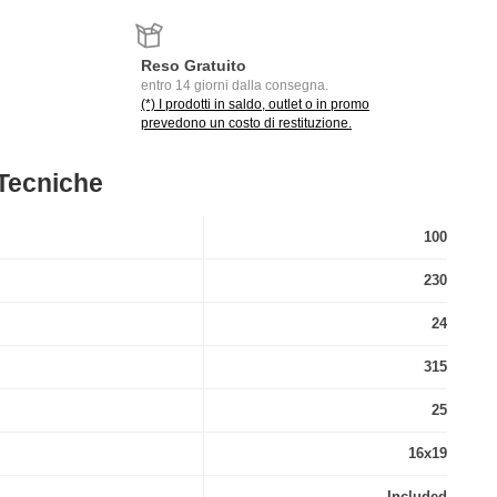
Reso Gratuito
entro 14 giorni dalla consegna.
(*) I prodotti in saldo, outlet o in promo
prevedono un costo di restituzione.
 Tecniche
100
230
24
315
25
16x19
Included