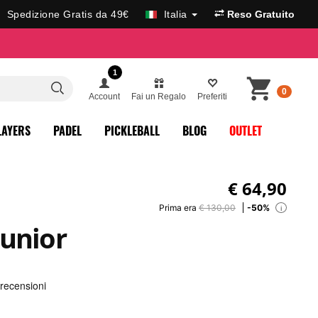
Spedizione Gratis da 49€
Italia
Reso Gratuito
1
0
Account
Fai un Regalo
Preferiti
LAYERS
PADEL
PICKLEBALL
BLOG
OUTLET
€
64,90
Prima era
€ 130,00
-50%
i
unior