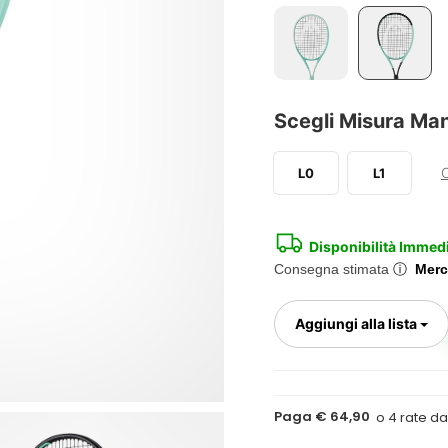
Scegli Misura Ma
C
L0
L1
Disponibilità Immed
Consegna stimata
ⓘ
Merc
To
Aggiungi alla lista
Paga € 64,90