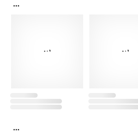
...
...