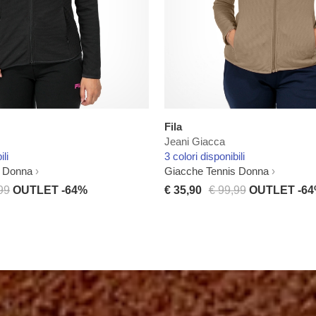
Fila
Jeani Giacca
ili
3 colori disponibili
s Donna
Giacche Tennis Donna
99
OUTLET -64%
€ 35,90
€ 99,99
OUTLET -6