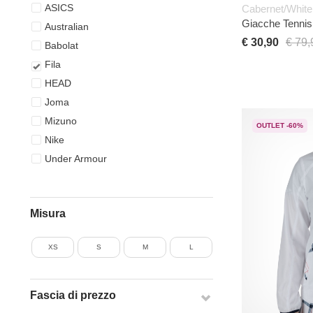
ASICS
Cabernet/Whit
Giacche Tenni
Australian
€ 30,90
€ 79,
Babolat
Fila
HEAD
Joma
Mizuno
OUTLET -60%
Nike
Under Armour
Misura
XS
S
M
L
Fascia di prezzo