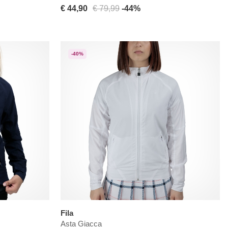
€ 44,90
€ 79,99
-44%
-40%
Fila
Asta Giacca