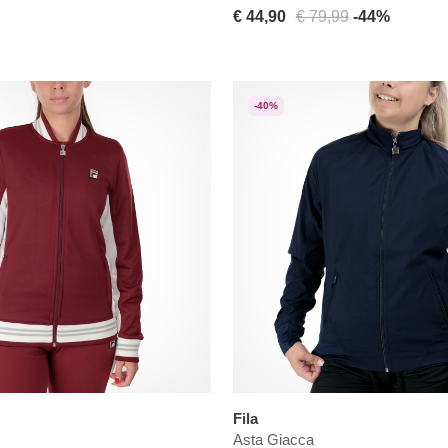
€ 44,90
€ 79,99
-44%
-40%
Fila
Asta Giacca