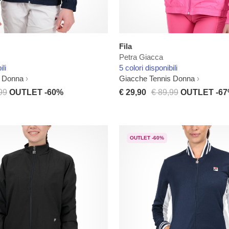
Fila
Petra Giacca
ili
5 colori disponibili
s Donna
Giacche Tennis Donna
99
OUTLET -60%
€ 29,90
€ 89,99
OUTLET -6
OUTLET -60%