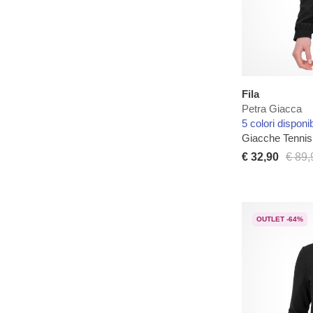
Fila
Petra Giacca
5 colori disponib
Giacche Tenni
€ 32,90
€ 89,
OUTLET -64%