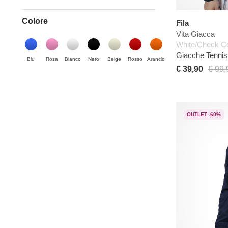
Colore
Fila
Vita Giacca
White/Check 
Giacche Tenni
Blu
Rosa
Bianco
Nero
Beige
Rosso
Arancio
€ 39,90
€ 99,
OUTLET -60%