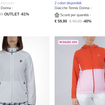
e Alyssum
2 colori disponibili
s Donna
Giacche Tennis Donna
99
OUTLET -61%
Sconti per quantità
€ 59,90
€ 99,99
-40%
IN SALDO -43%