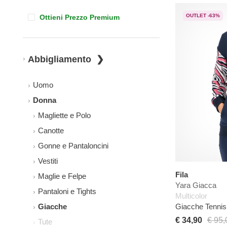
OUTLET -63%
Ottieni Prezzo Premium
Abbigliamento
Uomo
Donna
Magliette e Polo
Canotte
Gonne e Pantaloncini
Vestiti
Fila
Maglie e Felpe
Yara Giacca
Pantaloni e Tights
Multicolor
Giacche Tenni
Giacche
€ 34,90
€ 95,
Tute