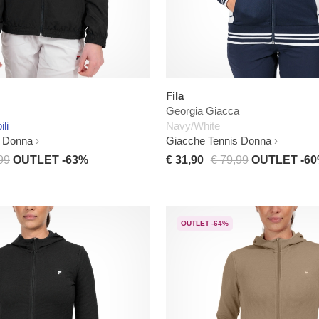
Fila
Georgia Giacca
ili
Navy/White
s Donna
Giacche Tennis Donna
99
OUTLET -63%
€ 31,90
€ 79,99
OUTLET -6
OUTLET -64%