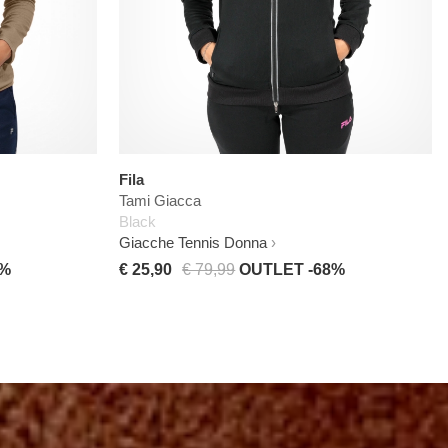
Fila
Tami Giacca
Black
Giacche Tennis Donna
4%
€ 25,90
€ 79,99
OUTLET -68%