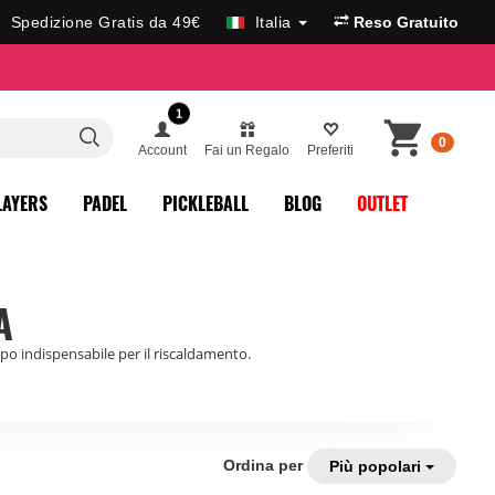
Spedizione Gratis da 49€
Italia
Reso Gratuito
1
0
Account
Fai un Regalo
Preferiti
LAYERS
PADEL
PICKLEBALL
BLOG
OUTLET
A
po indispensabile per il riscaldamento.
Ordina per
Più popolari