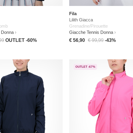
Fila
Lilith Giacca
Comb
Grenadine/Pirouette
s Donna
Giacche Tennis Donna
99
OUTLET -60%
€ 56,90
€ 99,99
-43%
OUTLET -67%