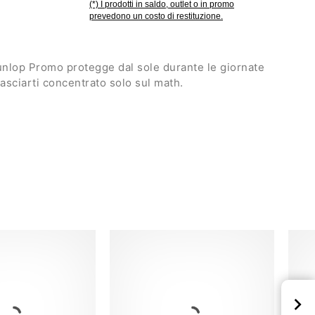
(*) I prodotti in saldo, outlet o in promo
prevedono un costo di restituzione.
Dunlop Promo protegge dal sole durante le giornate
lasciarti concentrato solo sul math.
morbida e assorbente
egolabile
to
ne