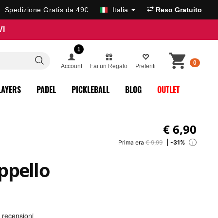
Spedizione Gratis da 49€
Italia
Reso Gratuito
VI
1
0
Account
Fai un Regalo
Preferiti
LAYERS
PADEL
PICKLEBALL
BLOG
OUTLET
€
6,90
Prima era
€ 9,99
-31%
i
ppello