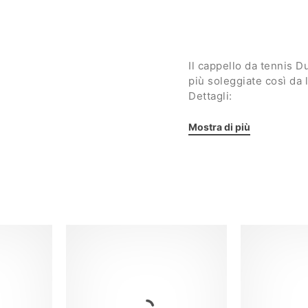
Il cappello da tennis 
più soleggiate così da 
Dettagli:
Fascia tergisudore 
Mostra di più
Chiusura sul retro r
Logo Dunlop ricama
Unisex
Taglia unica
Tessuto: 100% coto
Mostra meno