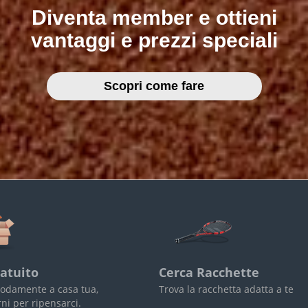
Diventa member e ottieni
vantaggi e prezzi speciali
Scopri come fare
atuito
Cerca Racchette
odamente a casa tua,
Trova la racchetta adatta a te
rni per ripensarci.