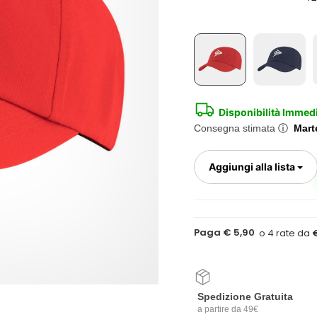
Disponibilità Immed
Consegna stimata
ⓘ
Marte
To
Aggiungi alla lista
Paga € 5,90
Spedizione Gratuita
a partire da 49€