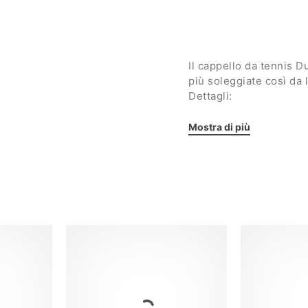
Il cappello da tennis 
più soleggiate così da 
Dettagli:
Fascia tergisudore 
Mostra di più
Chiusura sul retro r
Logo Dunlop ricama
Unisex
Taglia unica
Tessuto: 100% coto
Mostra meno