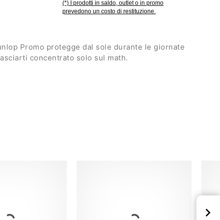
(*) I prodotti in saldo, outlet o in promo
prevedono un costo di restituzione.
Dunlop Promo protegge dal sole durante le giornate
lasciarti concentrato solo sul math.
morbida e assorbente
egolabile
to
ne