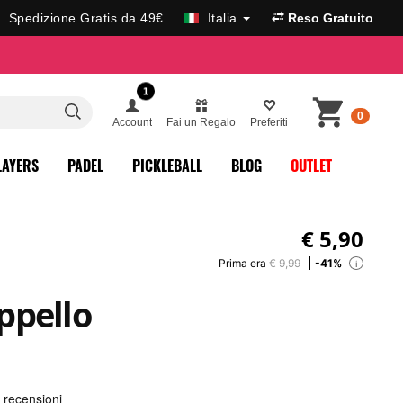
Spedizione Gratis da 49€
Italia
Reso Gratuito
1
0
Account
Fai un Regalo
Preferiti
LAYERS
PADEL
PICKLEBALL
BLOG
OUTLET
€
5,90
Prima era
€ 9,99
-41%
i
ppello