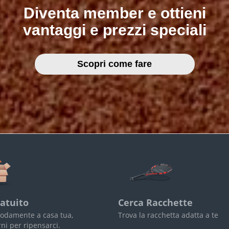
Diventa member e ottieni
vantaggi e prezzi speciali
Scopri come fare
atuito
Cerca Racchette
odamente a casa tua,
Trova la racchetta adatta a te
rni per ripensarci.