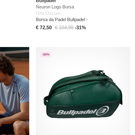
Bullpadel
Neuron Logo Borsa
Gris Oscuro
Borsa da Padel Bullpadel
€ 72,50
€ 104,99
-31%
-30%