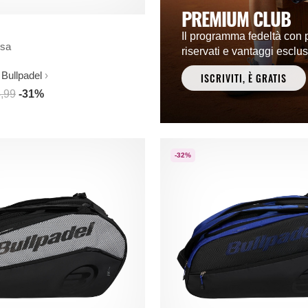
PREMIUM CLUB
Il programma fedeltà con 
rsa
riservati e vantaggi esclus
Bullpadel
ISCRIVITI, È GRATIS
,99
-31%
-32%