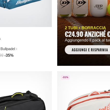
2 TUBI + BORRACCIA
€24.90 ANZICHÉ 
a
Aggiungendo il pack al tu
Bullpadel
AGGIUNGI E RISPARMIA
99
-35%
-31%