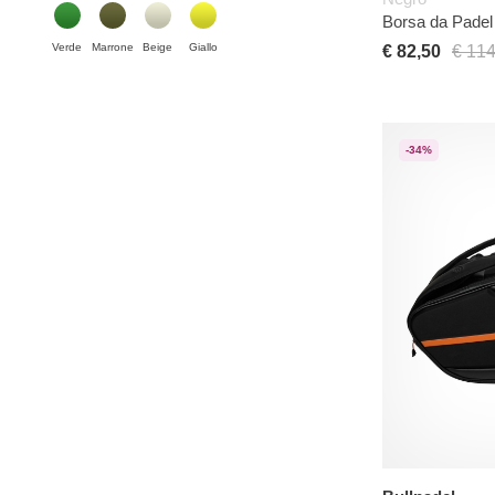
Borsa da Padel 
Verde
Marrone
Beige
Giallo
€ 82,50
€ 114
-34%