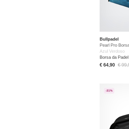
Bullpadel
Pearl Pro Bors
Azul Verdoso
Borsa da Padel 
€ 64,90
€ 99,
-31%