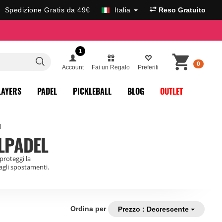
Spedizione Gratis da 49€
Italia
Reso Gratuito
1
0
Account
Fai un Regalo
Preferiti
LAYERS
PADEL
PICKLEBALL
BLOG
OUTLET
l
LPADEL
 proteggi la
dagli spostamenti.
Ordina per
Prezzo : Decrescente