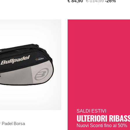
€ 84,90
€ 114,99
-26%
SALDI ESTIVI
ULTERIORI RIBASS
 Padel Borsa
Nuovi Sconti fino al 50%