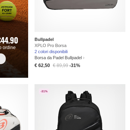
€44.90
Bullpadel
XPLO Pro Borsa
o ordine
2 colori disponibili
Borsa da Padel Bullpadel
€ 62,50
€ 89,99
-31%
-31%