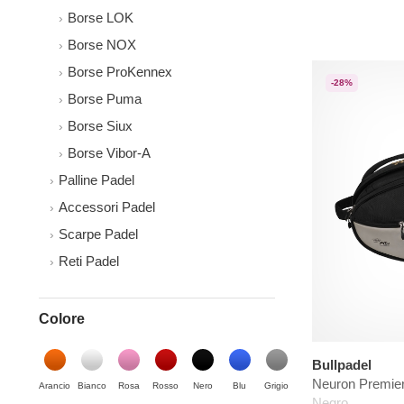
Borse LOK
Borse NOX
Borse ProKennex
-28%
Borse Puma
Borse Siux
Borse Vibor-A
Palline Padel
Accessori Padel
Scarpe Padel
Reti Padel
Colore
Bullpadel
Neuron Premier
Arancio
Bianco
Rosa
Rosso
Nero
Blu
Grigio
Negro