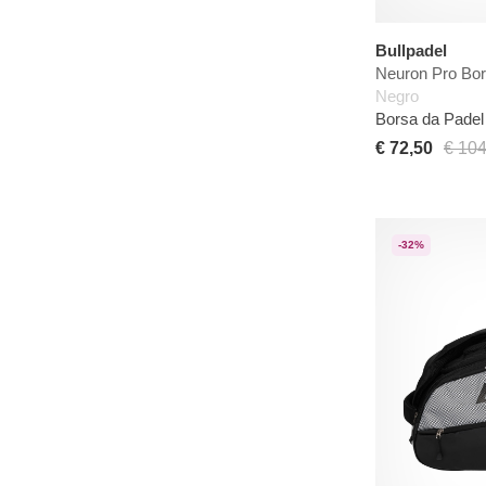
Bullpadel
Neuron Pro Bo
Negro
Borsa da Padel 
€ 72,50
€ 104
-32%