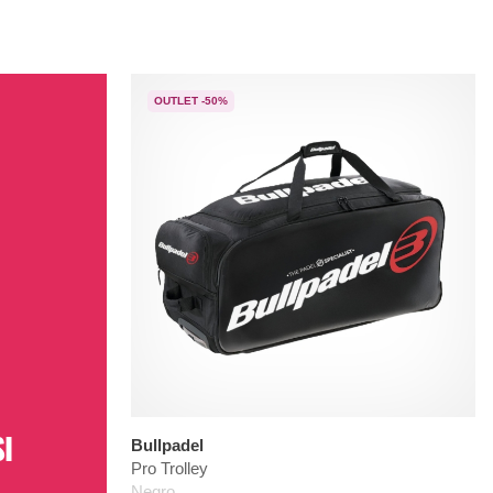
OUTLET -50%
I
Bullpadel
Pro Trolley
Negro