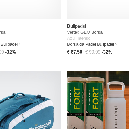
Bullpadel
rsa
Vertex GEO Borsa
Azul Intenso
Bullpadel
Borsa da Padel Bullpadel
99
-32%
€ 67,50
€ 99,99
-32%