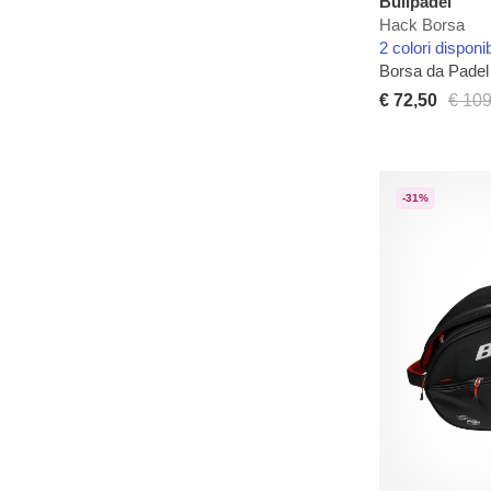
Bullpadel
Hack Borsa
2 colori disponib
Borsa da Padel 
€ 72,50
€ 109
-31%