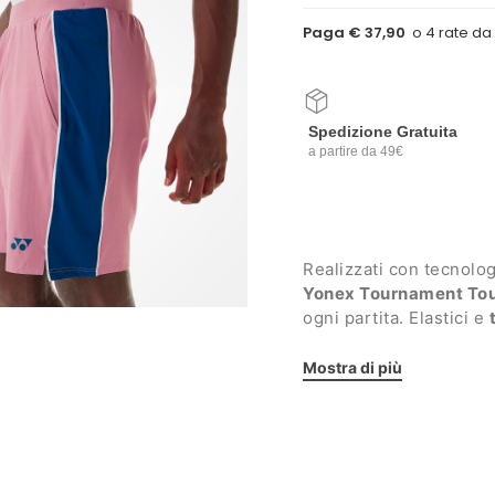
Paga € 37,90
Spedizione Gratuita
a partire da 49€
Realizzati con tecnolog
Yonex Tournament Tour
ogni partita. Elastici e
per rispondere ai colpi p
Mostra di più
Dettagli:
Fascia elastica in vit
Due tasche laterali 
Inserti in mesh stra