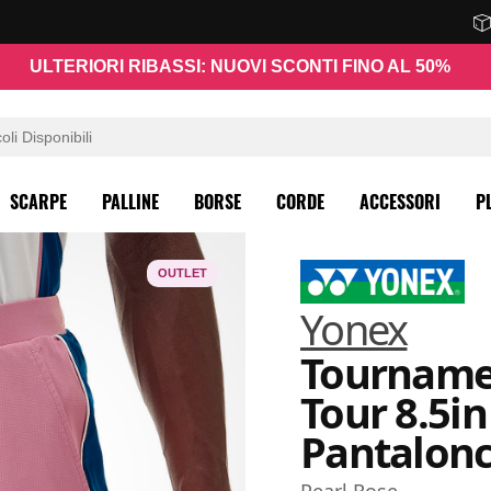
ULTERIORI RIBASSI: NUOVI SCONTI FINO AL 50%
SCARPE
PALLINE
BORSE
CORDE
ACCESSORI
P
OUTLET
Yonex
Tourname
Tour 8.5in
Pantalonc