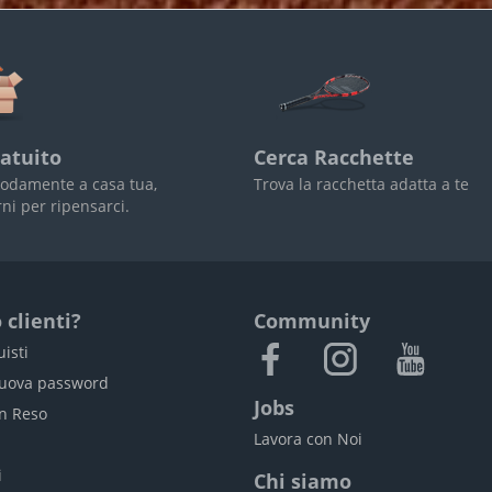
atuito
Cerca Racchette
odamente a casa tua,
Trova la racchetta adatta a te
rni per ripensarci.
 clienti?
Community
uisti
nuova password
Jobs
un Reso
Lavora con Noi
i
i
Chi siamo