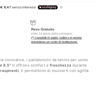
Reso Gratuito
entro 14 giorni dalla consegna.
(*) I prodotti in saldo, outlet o in promo
prevedono un costo di restituzione.
ie innovative, i pantaloncini da tennis per uomo
 8.5''
ti offrono comfort e
freschezza
durante
traspiranti
, ti permettono di muoverti con agilità
iù difficili.
a con laccetti interni regolabili
senza zip
tegicamente posizionati