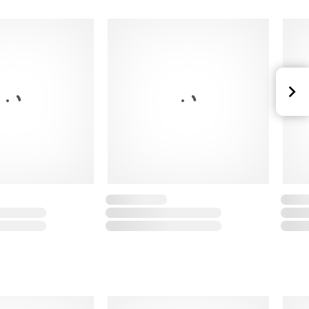
gambe: 22 cm
o
stere