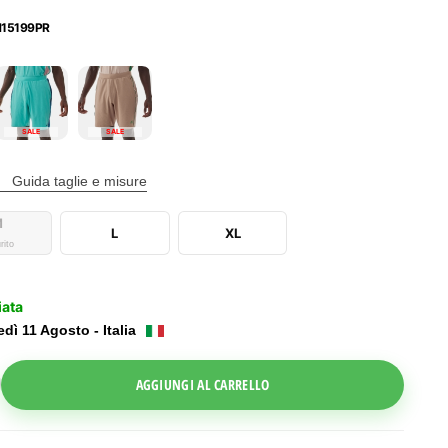
15199PR
SALE
SALE
Guida taglie e misure
M
L
XL
rito
iata
dì 11 Agosto - Italia
ggle Dropdown
AGGIUNGI AL CARRELLO