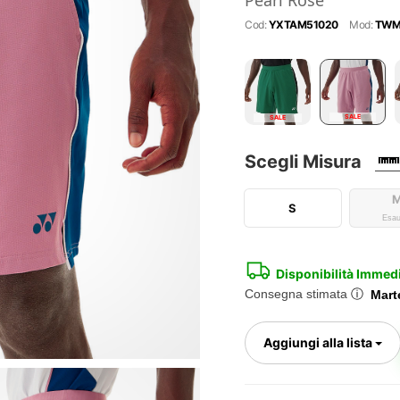
Pearl Rose
Cod:
YXTAM51020
Mod:
TWM
SALE
SALE
Scegli Misura
S
Esau
Disponibilità Immed
Consegna stimata
ⓘ
Marte
To
Aggiungi alla lista