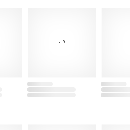
Lunghezza interno 
Spacchetti laterali
Logo Yonex stampat
Vestibilità regolare
Tessuto: 100% polie