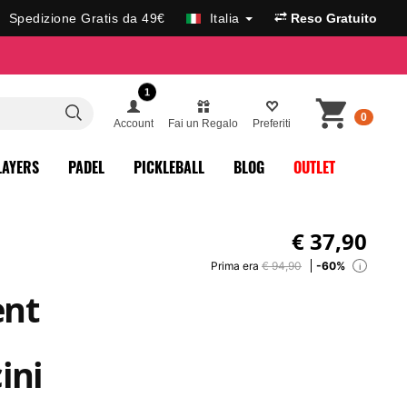
Spedizione Gratis da 49€
Italia
Reso Gratuito
1
0
Account
Fai un Regalo
Preferiti
LAYERS
PADEL
PICKLEBALL
BLOG
OUTLET
€
37,90
Prima era
€ 94,90
-60%
i
nt
ini