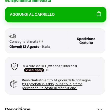
Disponibilità Immediata
AGGIUNGI AL CARRELLO
Spedizione
Consegna stimata
ⓘ
Gratuita
Giovedì 13 Agosto - Italia
Reso Gratuito
entro 14 giorni dalla consegna.
(*) I prodotti in saldo, outlet o in promo
prevedono un costo di restituzione.
Descrizione