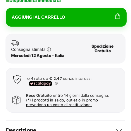
Disponibilità Immediata
AGGIUNGI AL CARRELLO
Spedizione
Consegna stimata
ⓘ
Gratuita
Mercoledì 12 Agosto - Italia
Reso Gratuito
entro 14 giorni dalla consegna.
(*) I prodotti in saldo, outlet o in promo
prevedono un costo di restituzione.
Descrizione