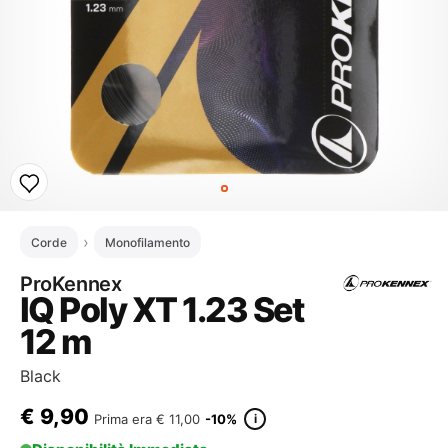
Corde
Monofilamento
ProKennex
IQ Poly XT 1.23 Set
12 m
Black
€
9,90
i
Prima era
€ 11,00
-10%