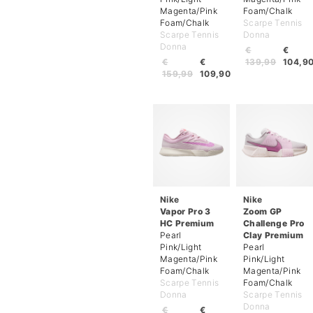
Magenta/Pink
Foam/Chalk
Foam/Chalk
Scarpe Tennis
Scarpe Tennis
Donna
Donna
€
€
€
€
139,99
104,9
159,99
109,90
Nike
Nike
Vapor Pro 3
Zoom GP
HC Premium
Challenge Pro
Pearl
Clay Premium
Pink/Light
Pearl
Magenta/Pink
Pink/Light
Foam/Chalk
Magenta/Pink
Scarpe Tennis
Foam/Chalk
Donna
Scarpe Tennis
Donna
€
€