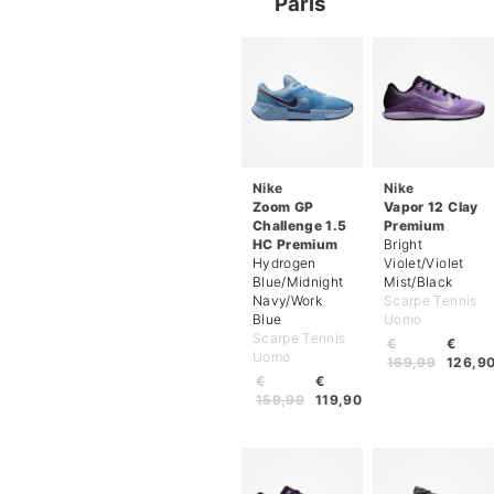
Paris
Nike
Nike
Zoom GP
Vapor 12 Clay
Challenge 1.5
Premium
HC Premium
Bright
Hydrogen
Violet/Violet
Blue/Midnight
Mist/Black
Navy/Work
Scarpe Tennis
Blue
Uomo
Scarpe Tennis
€
€
Uomo
169,99
126,9
€
€
159,99
119,90