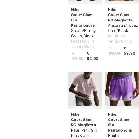
Nike
Nike
Court Slam
Court Slam
6in
RG Maglietta
Pantaloncini
Alabaster/Topaz
Steam/Barely
Gold/Black
Green/Black
Maglietta
Pantaloncini
Tennis Uomo
Tennis Uomo
€
€
€
€
89,99
59,90
89,99
62,90
Nike
Nike
Court Slam
Court Slam
RG Maglietta
6in
Pearl Pink/Silt
Pantaloncini
Red/Black
Bright