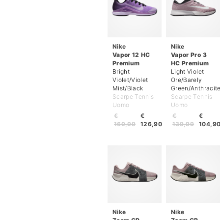
Nike
Nike
Vapor 12 HC
Vapor Pro 3
Premium
HC Premium
Bright
Light Violet
Violet/Violet
Ore/Barely
Mist/Black
Green/Anthracit
Scarpe Tennis
Scarpe Tennis
Uomo
Uomo
€
€
€
€
169,99
126,90
139,99
104,9
Nike
Nike