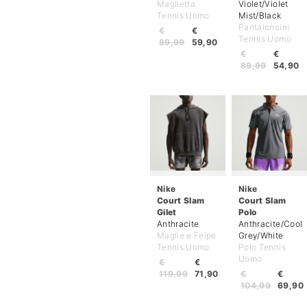
Maglietta
Violet/Violet
Tennis Uomo
Mist/Black
Pantaloncini
€
€
Tennis Uomo
89,99
59,90
€
€
89,99
54,90
Nike
Nike
Court Slam
Court Slam
Gilet
Polo
Anthracite
Anthracite/Cool
Maglie e Felpe
Grey/White
Tennis Uomo
Polo Tennis
Uomo
€
€
119,99
71,90
€
€
104,99
69,90