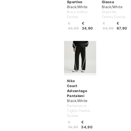
Sportivo
Giacca
Black/White
Black/White
Bra e Intimo
Giacche
Donna
Tennis Donna
€
€
€
€
44,99
34,90
84,99
67,90
Nike
Court
Advantage
Pantaloni
Black/White
Pantaloni e
Tights Tennis
Donna
€
€
74,99
54,90