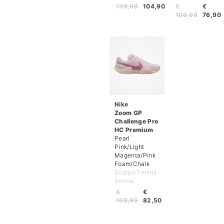
139,99
104,90
€
€
109,99
76,90
Nike
Zoom GP
Challenge Pro
HC Premium
Pearl
Pink/Light
Magenta/Pink
Foam/Chalk
Scarpe Tennis
Donna
€
€
109,99
82,50