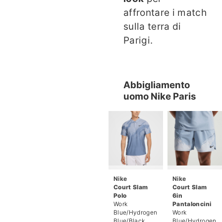
affrontare i match
sulla terra di
Parigi.
Abbigliamento
uomo Nike Paris
Nike
Nike
Court Slam
Court Slam
Polo
6in
Work
Pantaloncini
Blue/Hydrogen
Work
Blue/Black
Blue/Hydrogen