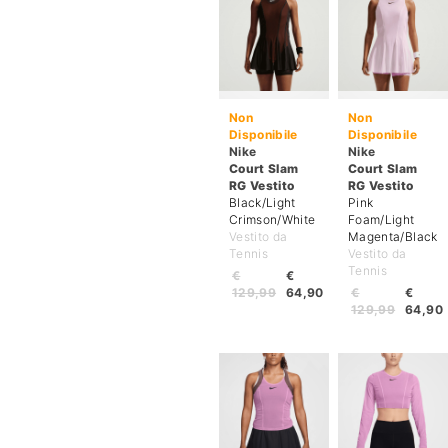
Non
Non
Disponibile
Disponibile
Nike
Nike
Court Slam
Court Slam
RG Vestito
RG Vestito
Black/Light
Pink
Crimson/White
Foam/Light
Vestito da
Magenta/Black
Tennis
Vestito da
Tennis
€
€
129,99
64,90
€
€
129,99
64,90