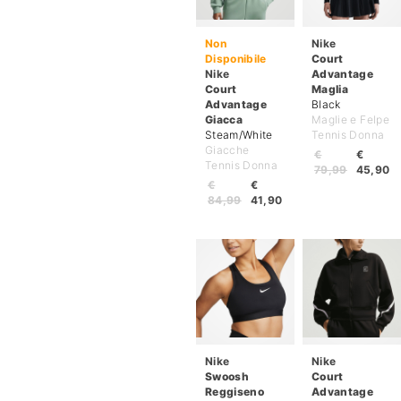
Non
Nike
Disponibile
Court
Nike
Advantage
Court
Maglia
Advantage
Black
Giacca
Maglie e Felpe
Steam/White
Tennis Donna
Giacche
€
€
Tennis Donna
79,99
45,90
€
€
84,99
41,90
Nike
Nike
Swoosh
Court
Reggiseno
Advantage