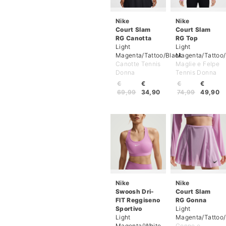
Nike
Nike
Court Slam
Court Slam
RG Canotta
RG Top
Light
Light
Magenta/Tattoo/Black
Magenta/Tattoo/
Canotte Tennis
Maglie e Felpe
Donna
Tennis Donna
€
€
€
€
69,99
34,90
74,99
49,90
Nike
Nike
Swoosh Dri-
Court Slam
FIT Reggiseno
RG Gonna
Sportivo
Light
Light
Magenta/Tattoo/
Magenta/White
Gonne e