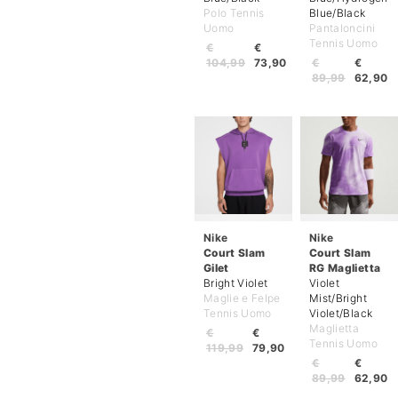
Polo Tennis
Blue/Black
Uomo
Pantaloncini
Tennis Uomo
€
€
104,99
73,90
€
€
89,99
62,90
Nike
Nike
Court Slam
Court Slam
Gilet
RG Maglietta
Bright Violet
Violet
Maglie e Felpe
Mist/Bright
Tennis Uomo
Violet/Black
Maglietta
€
€
Tennis Uomo
119,99
79,90
€
€
89,99
62,90