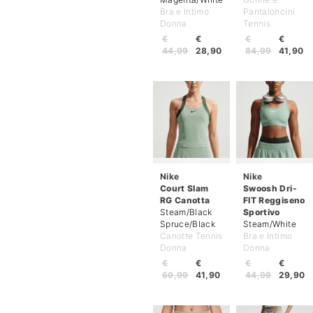
Bra e Intimo
Pantaloncini
Donna
Tennis
€
€
€
€
44,99
28,90
84,99
41,90
Nike
Nike
Court Slam
Swoosh Dri-
RG Canotta
FIT Reggiseno
Steam/Black
Sportivo
Spruce/Black
Steam/White
Canotte Tennis
Bra e Intimo
Donna
Donna
€
€
€
€
69,99
41,90
44,99
29,90