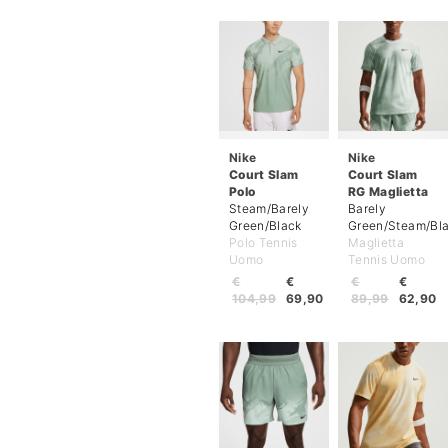
Nike
Nike
Court Slam
Court Slam
Polo
RG Maglietta
Steam/Barely
Barely
Green/Black
Green/Steam/Bl
Polo Tennis
Maglietta
Uomo
Tennis Uomo
€
€
€
€
104,99
69,90
89,99
62,90