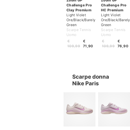
Zoom GP
Zoom GP
Challenge Pro
Challenge Pro
Clay Premium
HC Premium
Light Violet
Light Violet
Ore/Black/Barely
Ore/Black/Barel
Green
Green
Scarpe Tennis
Scarpe Tennis
Uomo
Uomo
€
€
€
€
109,99
71,90
109,99
76,90
Scarpe donna
Nike Paris