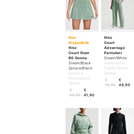
Non
Nike
Disponibile
Court
Nike
Advantage
Court Slam
Pantaloni
RG Gonna
Steam/White
Steam/Black
Pantaloni e
Spruce/Black
Tights Tennis
Gonne e
Donna
Pantaloncini
€
€
Tennis
74,99
48,90
€
€
84,99
41,90