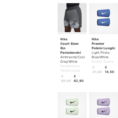
Nike
Nike
Court Slam
Premier
6in
Polsini Lunghi
Pantaloncini
Light Photo
Anthracite/Cool
Blue/White
Grey/White
Polsini Tennis
Pantaloncini
€
€
Tennis Uomo
21,00
14,50
€
€
89,99
62,90