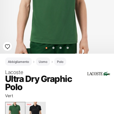
Abbigliamento
Uomo
Polo
Lacoste
Ultra Dry Graphic
Polo
Vert
SALE
SALE